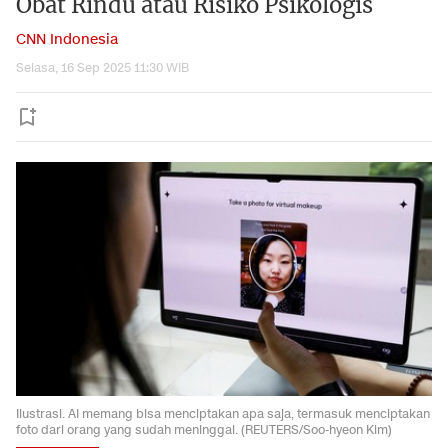
Obat Rindu atau Risiko Psikologis
CNN Indonesia
Selasa, 16 Sep 2025 11:30 WIB
Ilustrasi. AI memang bisa menciptakan apa saja, termasuk menciptakan
foto dari orang yang sudah meninggal. (REUTERS/Soo-hyeon Kim)