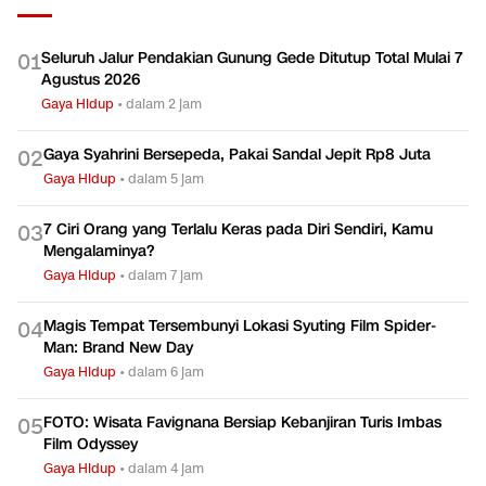
Seluruh Jalur Pendakian Gunung Gede Ditutup Total Mulai 7
0
1
Agustus 2026
Gaya Hidup
•
dalam 2 jam
Gaya Syahrini Bersepeda, Pakai Sandal Jepit Rp8 Juta
0
2
Gaya Hidup
•
dalam 5 jam
7 Ciri Orang yang Terlalu Keras pada Diri Sendiri, Kamu
0
3
Mengalaminya?
Gaya Hidup
•
dalam 7 jam
Magis Tempat Tersembunyi Lokasi Syuting Film Spider-
0
4
Man: Brand New Day
Gaya Hidup
•
dalam 6 jam
FOTO: Wisata Favignana Bersiap Kebanjiran Turis Imbas
0
5
Film Odyssey
Gaya Hidup
•
dalam 4 jam