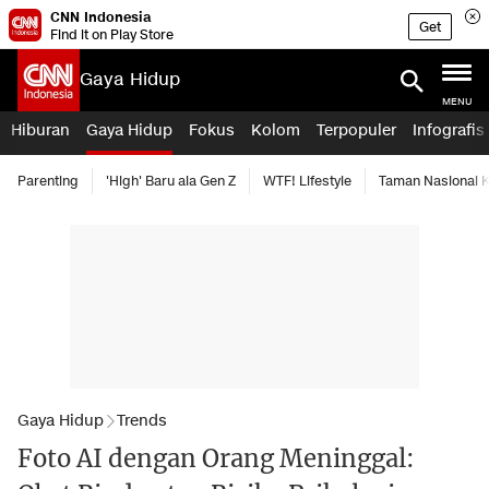
CNN Indonesia
Get
Find it on Play Store
Gaya Hidup
MENU
Hiburan
Gaya Hidup
Fokus
Kolom
Terpopuler
Infografis
Parenting
'High' Baru ala Gen Z
WTF! Lifestyle
Taman Nasional
Gaya Hidup
Trends
Foto AI dengan Orang Meninggal: