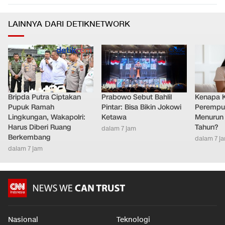
LAINNYA DARI DETIKNETWORK
Bripda Putra Ciptakan
Prabowo Sebut Bahlil
Kenapa 
Pupuk Ramah
Pintar: Bisa Bikin Jokowi
Perempu
Lingkungan, Wakapolri:
Ketawa
Menurun 
Harus Diberi Ruang
Tahun?
dalam 7 jam
Berkembang
dalam 7 j
dalam 7 jam
Nasional
Teknologi