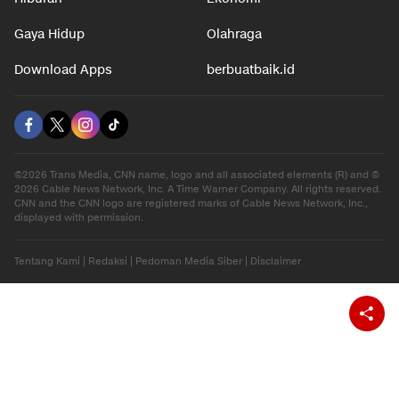
Gaya Hidup
Olahraga
Download Apps
berbuatbaik.id
©2026 Trans Media, CNN name, logo and all associated elements (R) and ©
2026 Cable News Network, Inc. A Time Warner Company. All rights reserved.
CNN and the CNN logo are registered marks of Cable News Network, Inc.,
displayed with permission.
Tentang Kami
|
Redaksi
|
Pedoman Media Siber
|
Disclaimer