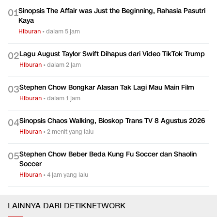
Sinopsis The Affair was Just the Beginning, Rahasia Pasutri
0
1
Kaya
Hiburan
•
dalam 5 jam
Lagu August Taylor Swift Dihapus dari Video TikTok Trump
0
2
Hiburan
•
dalam 2 jam
Stephen Chow Bongkar Alasan Tak Lagi Mau Main Film
0
3
Hiburan
•
dalam 1 jam
Sinopsis Chaos Walking, Bioskop Trans TV 8 Agustus 2026
0
4
Hiburan
•
2 menit yang lalu
Stephen Chow Beber Beda Kung Fu Soccer dan Shaolin
0
5
Soccer
Hiburan
•
4 jam yang lalu
LAINNYA DARI DETIKNETWORK