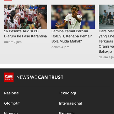
16 Peserta Audisi PB
Lamine Yamal Bernilai
Cara Men
Djarum ke Fase Karantina
Rp8,9 T, Kenapa Pemain
yang Ene
Bola Muda Mahal?
Terkuras
dalam 7 jam
Orang ya
dalam 4 jam
Bahagia
dalam 4 j
Nasional
Teknologi
Otomotif
Internasional
Hiburan
Ekonomi