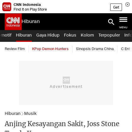
CNN Indonesia
Get
Find it on Play Store
Hiburan
MENU
omotif
Hiburan
Gaya Hidup
Fokus
Kolom
Terpopuler
Inf
Review Film
KPop Demon Hunters
Sinopsis Drama China
C Ent
Hiburan
Musik
Anjing Kesayangan Sakit, Joss Stone