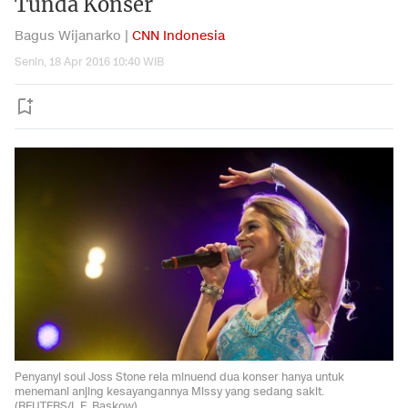
Tunda Konser
Bagus Wijanarko |
CNN Indonesia
Senin, 18 Apr 2016 10:40 WIB
Penyanyi soul Joss Stone rela minuend dua konser hanya untuk
menemani anjing kesayangannya Missy yang sedang sakit.
(REUTERS/L.E. Baskow)