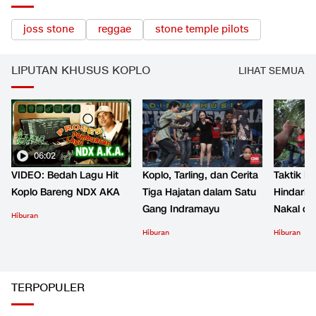
joss stone
reggae
stone temple pilots
LIPUTAN KHUSUS KOPLO
LIHAT SEMUA
06:02
VIDEO: Bedah Lagu Hit
Koplo, Tarling, dan Cerita
Taktik B
Koplo Bareng NDX AKA
Tiga Hajatan dalam Satu
Hindari 
Gang Indramayu
Nakal d
Hiburan
Hiburan
Hiburan
TERPOPULER