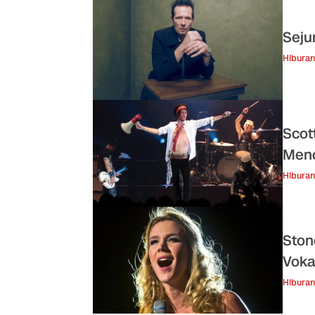
Seju
Hiburan
Scot
Men
Hiburan
Ston
Voka
Hiburan