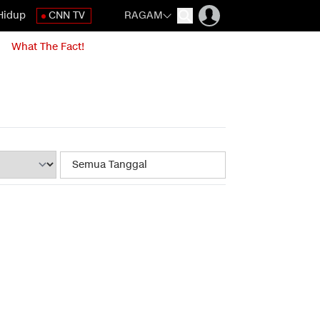
Hidup
CNN TV
RAGAM
What The Fact!