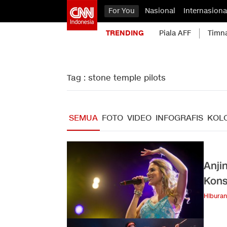
For You
Nasional
Internasiona
TRENDING
Piala AFF
Timn
Tag : stone temple pilots
SEMUA
FOTO
VIDEO
INFOGRAFIS
KOL
Anji
Kons
Hiburan