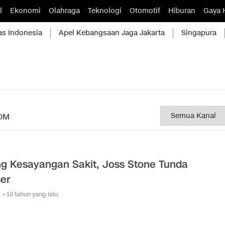
l
Ekonomi
Olahraga
Teknologi
Otomotif
Hiburan
Gaya 
as Indonesia
Apel Kebangsaan Jaga Jakarta
Singapura
OM
ng Kesayangan Sakit, Joss Stone Tunda
er
• 10 tahun yang lalu