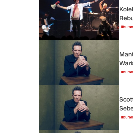
Kole
Reb
Hiburan
Mant
Wari
Hiburan
Scot
Seb
Hiburan