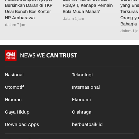
Bersihkan Darah di TKP
Rp8,9 T, Kenapa Pemain
yang Ene
Usai Bunuh Bos Konter
Bola Muda Mahal?
Terkuras
HP Ambarawa
Orang ya
dalam 1 jam
Bahagia
dalam 7 jam
dalam 1 j
Nasional
Teknologi
Otomotif
Internasional
Hiburan
Ekonomi
Gaya Hidup
Olahraga
Download Apps
berbuatbaik.id