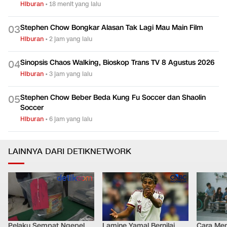
Hiburan
•
18 menit yang lalu
Stephen Chow Bongkar Alasan Tak Lagi Mau Main Film
0
3
Hiburan
•
2 jam yang lalu
Sinopsis Chaos Walking, Bioskop Trans TV 8 Agustus 2026
0
4
Hiburan
•
3 jam yang lalu
Stephen Chow Beber Beda Kung Fu Soccer dan Shaolin
0
5
Soccer
Hiburan
•
6 jam yang lalu
LAINNYA DARI DETIKNETWORK
Pelaku Sempat Ngepel
Lamine Yamal Bernilai
Cara Men