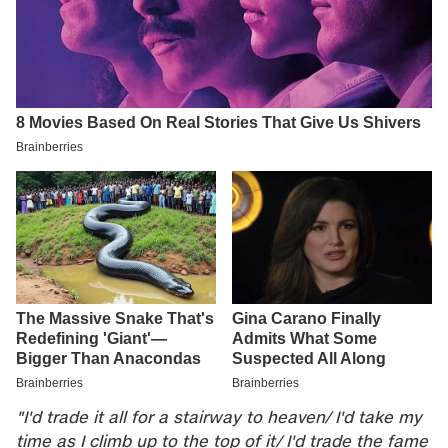
"I'd trade it all for a stairway to heaven/ I'd take my
time as I climb up to the top of it/ I'd trade the fame