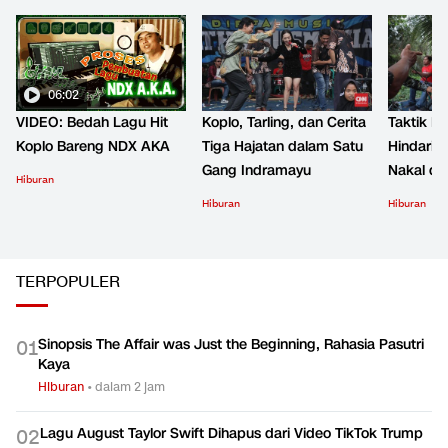
06:02
VIDEO: Bedah Lagu Hit
Koplo, Tarling, dan Cerita
Taktik B
Koplo Bareng NDX AKA
Tiga Hajatan dalam Satu
Hindari 
Gang Indramayu
Nakal d
Hiburan
Hiburan
Hiburan
TERPOPULER
Sinopsis The Affair was Just the Beginning, Rahasia Pasutri
0
1
Kaya
Hiburan
•
dalam 2 jam
Lagu August Taylor Swift Dihapus dari Video TikTok Trump
0
2