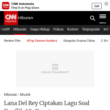
CNN Indonesia
Get
Find it on Play Store
Hiburan
MENU
omotif
Hiburan
Gaya Hidup
Fokus
Kolom
Terpopuler
Inf
Review Film
KPop Demon Hunters
Sinopsis Drama China
C Ent
Hiburan
Musik
Lana Del Rey Ciptakan Lagu Soal