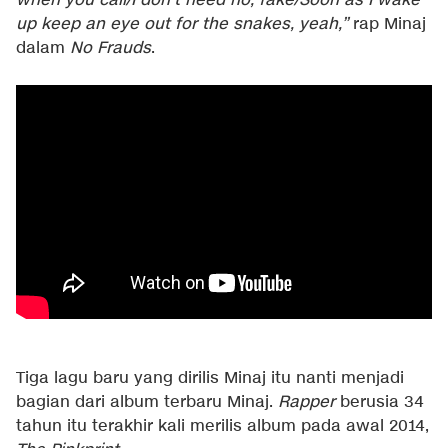
when you call/I don't need no, fake/Soon as I wake
up keep an eye out for the snakes, yeah,”
rap Minaj
dalam
No Frauds
.
Tiga lagu baru yang dirilis Minaj itu nanti menjadi
bagian dari album terbaru Minaj.
Rapper
berusia 34
tahun itu terakhir kali merilis album pada awal 2014,