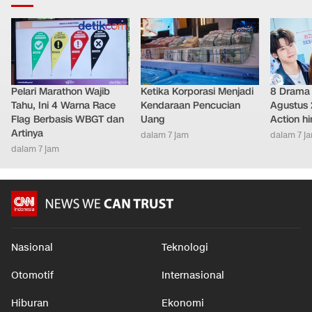
Pelari Marathon Wajib
Ketika Korporasi Menjadi
8 Drama 
Tahu, Ini 4 Warna Race
Kendaraan Pencucian
Agustus 
Flag Berbasis WBGT dan
Uang
Action h
Artinya
dalam 7 jam
dalam 7 j
dalam 7 jam
Nasional
Teknologi
Otomotif
Internasional
Hiburan
Ekonomi