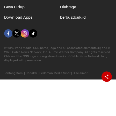
Gaya Hidup
Olahraga
Download Apps
berbuatbaik.id
©2026 Trans Media, CNN name, logo and all associated elements (R) and ©
2026 Cable News Network, Inc. A Time Warner Company. All rights reserved.
CNN and the CNN logo are registered marks of Cable News Network, Inc.,
displayed with permission.
Tentang Kami
|
Redaksi
|
Pedoman Media Siber
|
Disclaimer