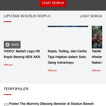
LIHAT SEMUA
LIPUTAN KHUSUS KOPLO
LIHAT SEMUA
06:02
VIDEO: Bedah Lagu Hit
Koplo, Tarling, dan Cerita
Taktik B
Koplo Bareng NDX AKA
Tiga Hajatan dalam Satu
Hindari 
Gang Indramayu
Nakal d
Hiburan
Hiburan
Hiburan
TERPOPULER
Poster The Mummy Dilarang Beredar di Stasiun Bawah
0
1