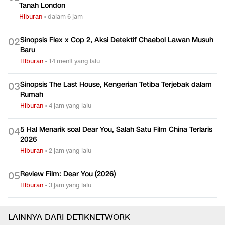
Tanah London
Hiburan
•
dalam 6 jam
Sinopsis Flex x Cop 2, Aksi Detektif Chaebol Lawan Musuh
0
2
Baru
Hiburan
•
14 menit yang lalu
Sinopsis The Last House, Kengerian Tetiba Terjebak dalam
0
3
Rumah
Hiburan
•
4 jam yang lalu
5 Hal Menarik soal Dear You, Salah Satu Film China Terlaris
0
4
2026
Hiburan
•
2 jam yang lalu
Review Film: Dear You (2026)
0
5
Hiburan
•
3 jam yang lalu
LAINNYA DARI DETIKNETWORK