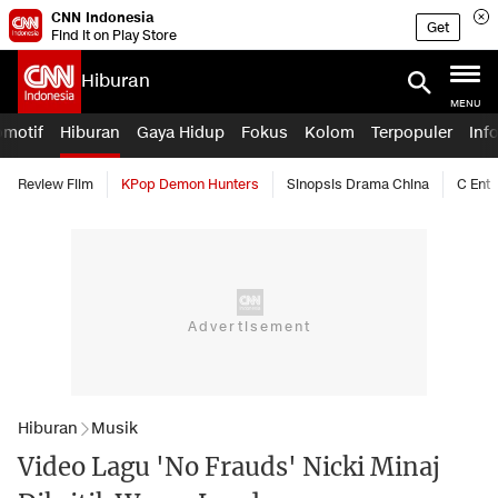
CNN Indonesia
Get
Find it on Play Store
Hiburan
MENU
omotif
Hiburan
Gaya Hidup
Fokus
Kolom
Terpopuler
Inf
Review Film
KPop Demon Hunters
Sinopsis Drama China
C Ent
Hiburan
Musik
Video Lagu 'No Frauds' Nicki Minaj