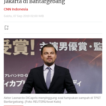
Jakarta di Bantargebang
CNN Indonesia
Sabtu, 07 Sep 2019 02:00 WIB
Aktor Leonardo DiCaprio menyinggung soal tumpukan sampah di TPST
Bantargebang. (Foto: REUTERS/Issei Kato)