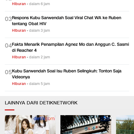
Hiburan
•
dalam 6 jam
Respons Kubu Sarwendah Soal Viral Chat WA ke Ruben
0
3
tentang Obat HIV
Hiburan
•
dalam 3 jam
Fakta Menarik Penampilan Agnez Mo dan Anggun C. Sasmi
0
4
di Reacher 4
Hiburan
•
dalam 2 jam
Kubu Sarwendah Soal Isu Ruben Selingkuh: Tonton Saja
0
5
Videonya
Hiburan
•
dalam 5 jam
LAINNYA DARI DETIKNETWORK