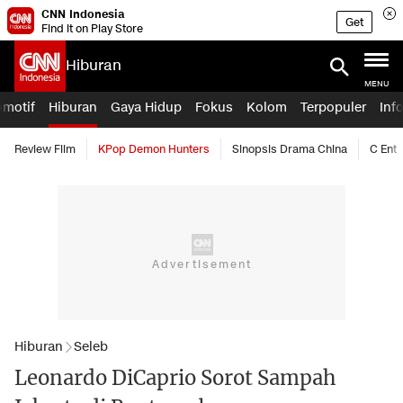
CNN Indonesia
Get
Find it on Play Store
Hiburan
MENU
omotif
Hiburan
Gaya Hidup
Fokus
Kolom
Terpopuler
Inf
Review Film
KPop Demon Hunters
Sinopsis Drama China
C Ent
Hiburan
Seleb
Leonardo DiCaprio Sorot Sampah