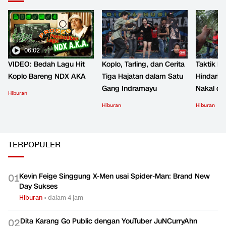
06:02
VIDEO: Bedah Lagu Hit
Koplo, Tarling, dan Cerita
Taktik B
Koplo Bareng NDX AKA
Tiga Hajatan dalam Satu
Hindari 
Gang Indramayu
Nakal d
Hiburan
Hiburan
Hiburan
TERPOPULER
Kevin Feige Singgung X-Men usai Spider-Man: Brand New
0
1
Day Sukses
Hiburan
•
dalam 4 jam
Dita Karang Go Public dengan YouTuber JuNCurryAhn
0
2