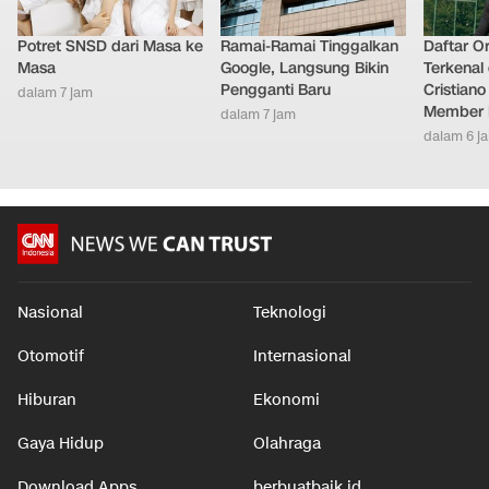
Potret SNSD dari Masa ke
Ramai-Ramai Tinggalkan
Daftar O
Masa
Google, Langsung Bikin
Terkenal 
Pengganti Baru
Cristian
dalam 7 jam
Member 
dalam 7 jam
dalam 6 j
Nasional
Teknologi
Otomotif
Internasional
Hiburan
Ekonomi
Gaya Hidup
Olahraga
Download Apps
berbuatbaik.id