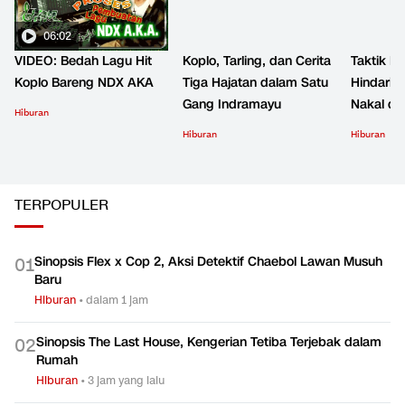
LIPUTAN KHUSUS KOPLO
LIHAT SEMUA
06:02
VIDEO: Bedah Lagu Hit
Koplo, Tarling, dan Cerita
Taktik B
Koplo Bareng NDX AKA
Tiga Hajatan dalam Satu
Hindari 
Gang Indramayu
Nakal d
Hiburan
Hiburan
Hiburan
TERPOPULER
Sinopsis Flex x Cop 2, Aksi Detektif Chaebol Lawan Musuh
0
1
Baru
Hiburan
•
dalam 1 jam