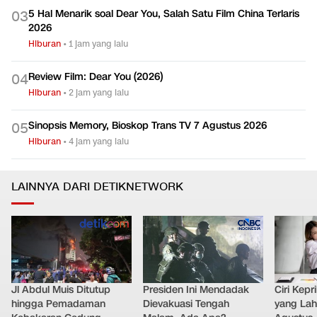
Sinopsis The Last House, Kengerian Tetiba Terjebak dalam
0
2
Rumah
Hiburan
•
3 jam yang lalu
5 Hal Menarik soal Dear You, Salah Satu Film China Terlaris
0
3
2026
Hiburan
•
1 jam yang lalu
Review Film: Dear You (2026)
0
4
Hiburan
•
2 jam yang lalu
Sinopsis Memory, Bioskop Trans TV 7 Agustus 2026
0
5
Hiburan
•
4 jam yang lalu
LAINNYA DARI DETIKNETWORK