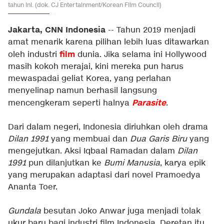
tahun ini. (dok. CJ Entertainment/Korean Film Council)
Jakarta, CNN Indonesia
--
Tahun 2019 menjadi
amat menarik karena pilihan lebih luas ditawarkan
film
oleh industri
dunia. Jika selama ini Hollywood
masih kokoh merajai, kini mereka pun harus
mewaspadai geliat Korea, yang perlahan
menyelinap namun berhasil langsung
Parasite
mencengkeram seperti halnya
.
Dari dalam negeri, Indonesia diriuhkan oleh drama
Dilan 1991
yang membuai dan
Dua Garis Biru
yang
mengejutkan. Aksi Iqbaal Ramadan dalam
Dilan
1991
pun dilanjutkan ke
Bumi Manusia
, karya epik
yang merupakan adaptasi dari novel Pramoedya
Ananta Toer.
Gundala
besutan Joko Anwar juga menjadi tolak
ukur baru bagi industri film Indonesia. Deretan itu