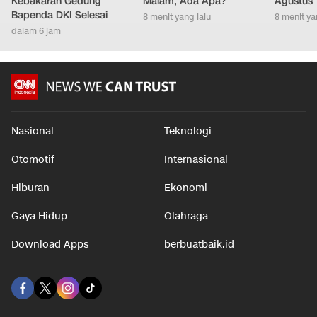
Jl Abdul Muis Ditutup
Presiden Ini Mendadak
Ciri Kep
hingga Pemadaman
Dievakuasi Tengah
yang Lahi
Kebakaran Gedung
Malam, Ada Apa?
Agustus
Bapenda DKI Selesai
8 menit yang lalu
8 menit ya
dalam 6 jam
Nasional
Teknologi
Otomotif
Internasional
Hiburan
Ekonomi
Gaya Hidup
Olahraga
Download Apps
berbuatbaik.id