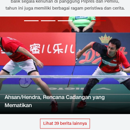
balik segala keriuhan di panggung Pilpres dan Pemilu,
tahun ini juga memiliki berbagai ragam peristiwa dan cerita.
Ahsan/Hendra, Rencana Cadangan yang
Mematikan
Lihat
39
berita lainnya