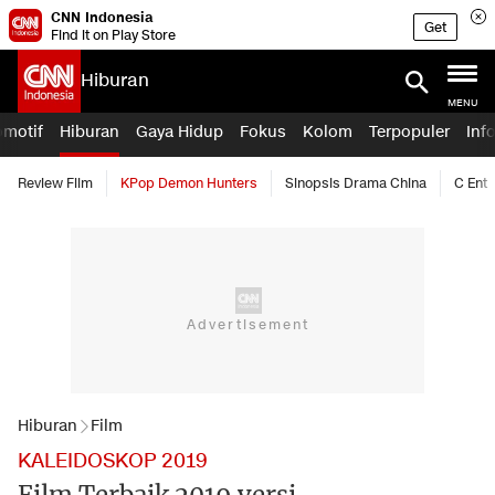
CNN Indonesia
Get
Find it on Play Store
Hiburan
MENU
omotif
Hiburan
Gaya Hidup
Fokus
Kolom
Terpopuler
Inf
Review Film
KPop Demon Hunters
Sinopsis Drama China
C Ent
Hiburan
Film
KALEIDOSKOP 2019