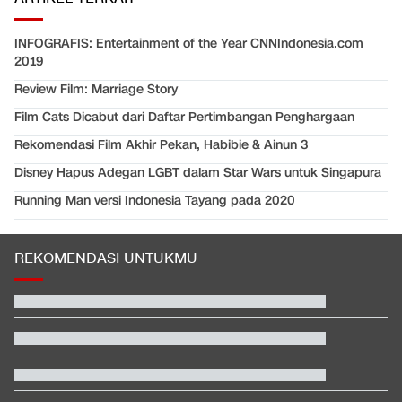
INFOGRAFIS: Entertainment of the Year CNNIndonesia.com
2019
Review Film: Marriage Story
Film Cats Dicabut dari Daftar Pertimbangan Penghargaan
Rekomendasi Film Akhir Pekan, Habibie & Ainun 3
Disney Hapus Adegan LGBT dalam Star Wars untuk Singapura
Running Man versi Indonesia Tayang pada 2020
REKOMENDASI UNTUKMU
Klasemen SEA V Cup Women's: Indonesia di Puncak usai Hajar
Vietnam
Rizky Ridho Blunder Lagi, Timnas Indonesia Tersingkir di Piala
AFF
Fakta Menarik Penampilan Agnez Mo dan Anggun C. Sasmi di