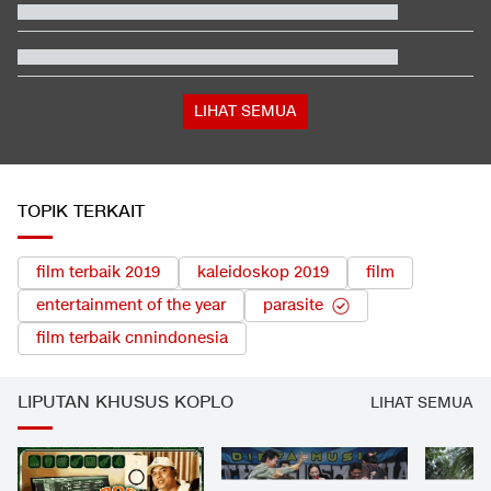
Reacher 4
Gempa Laut Jawa Malam Ini: Guncangan Terasa di Jepara,
Demak, Batang
Trump Serang Kandidat Senat Muslim Michigan: Dia Penuh
Omong Kosong
Detik-detik Horor Murid Sekolah Thailand Sembunyi saat
Penembakan
LIHAT SEMUA
TOPIK TERKAIT
film terbaik 2019
kaleidoskop 2019
film
entertainment of the year
parasite
film terbaik cnnindonesia