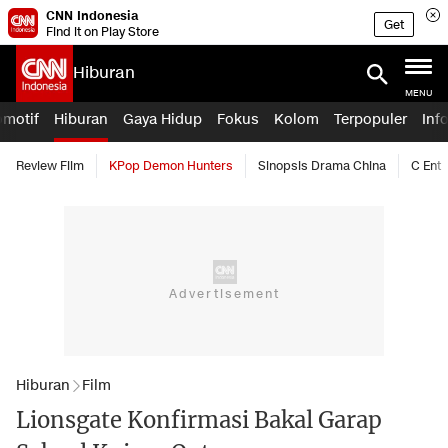
CNN Indonesia
Get
Find it on Play Store
Hiburan
MENU
omotif
Hiburan
Gaya Hidup
Fokus
Kolom
Terpopuler
Inf
Review Film
KPop Demon Hunters
Sinopsis Drama China
C Ent
Hiburan
Film
Lionsgate Konfirmasi Bakal Garap