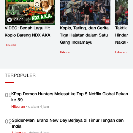
06:02
VIDEO: Bedah Lagu Hit
Koplo, Tarling, dan Cerita
Taktik B
Koplo Bareng NDX AKA
Tiga Hajatan dalam Satu
Hindari 
Gang Indramayu
Nakal d
Hiburan
Hiburan
Hiburan
TERPOPULER
KPop Demon Hunters Melesat ke Top 5 Netflix Global Pekan
0
1
ke-59
Hiburan
•
dalam 4 jam
Spider-Man: Brand New Day Berjaya di Timur Tengah dan
0
2
India
Hiburan
•
dalam 6 jam