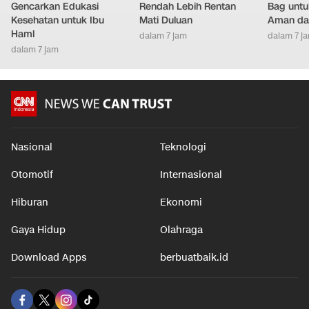
Gencarkan Edukasi
Rendah Lebih Rentan
Bag untu
Kesehatan untuk Ibu
Mati Duluan
Aman da
Haml
dalam 7 jam
dalam 7 j
dalam 7 jam
Nasional
Teknologi
Otomotif
Internasional
Hiburan
Ekonomi
Gaya Hidup
Olahraga
Download Apps
berbuatbaik.id