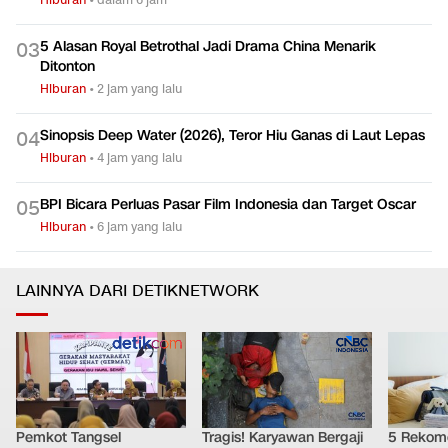
5 Alasan Royal Betrothal Jadi Drama China Menarik
0
3
Ditonton
Hiburan
•
2 jam yang lalu
Sinopsis Deep Water (2026), Teror Hiu Ganas di Laut Lepas
0
4
Hiburan
•
4 jam yang lalu
BPI Bicara Perluas Pasar Film Indonesia dan Target Oscar
0
5
Hiburan
•
6 jam yang lalu
LAINNYA DARI DETIKNETWORK
Pemkot Tangsel
Tragis! Karyawan Bergaji
5 Rekome