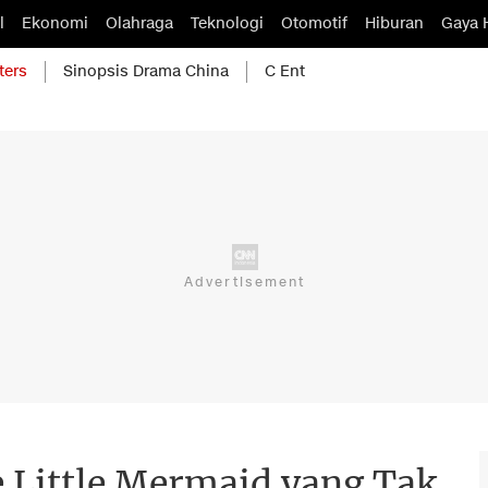
l
Ekonomi
Olahraga
Teknologi
Otomotif
Hiburan
Gaya 
ters
Sinopsis Drama China
C Ent
e Little Mermaid yang Tak