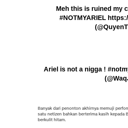
Meh this is ruined my ch
#NOTMYARIEL
https
(@QuyenT
Ariel is not a nigga !
#notmy
(@Waq
Banyak dari penonton akhirnya memuji perform
satu netizen bahkan berterima kasih kepada
berkulit hitam.