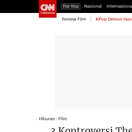
For You
Nasional
Internasiona
Review Film
KPop Demon Hun
Hiburan
Film
3 Kontroversi Th