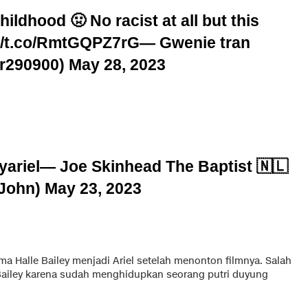
ildhood 🤢 No racist at all but this
://t.co/RmtGQPZ7rG
— Gwenie tran
r290900)
May 28, 2023
ariel
— Joe Skinhead The Baptist 🇳🇱
John)
May 23, 2023
a Halle Bailey menjadi Ariel setelah menonton filmnya. Salah
 Bailey karena sudah menghidupkan seorang putri duyung