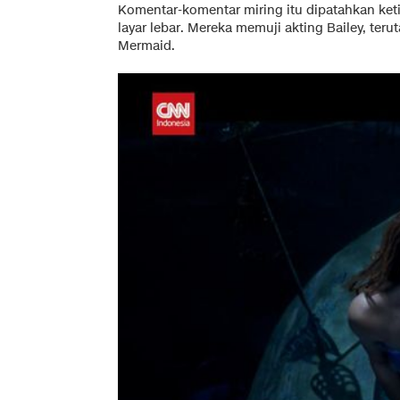
Komentar-komentar miring itu dipatahkan ket
layar lebar. Mereka memuji akting Bailey, te
Mermaid.