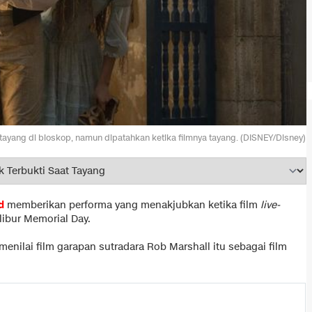
tayang di bioskop, namun dipatahkan ketika filmnya tayang. (DISNEY/Disney)
d
memberikan performa yang menakjubkan ketika film
live-
libur Memorial Day.
 menilai film garapan sutradara Rob Marshall itu sebagai film