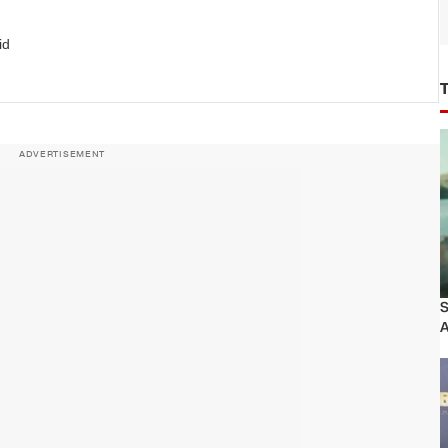
id
ADVERTISEMENT
S
A