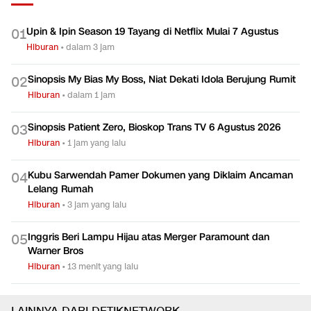
Upin & Ipin Season 19 Tayang di Netflix Mulai 7 Agustus
0
1
Hiburan
•
dalam 3 jam
Sinopsis My Bias My Boss, Niat Dekati Idola Berujung Rumit
0
2
Hiburan
•
dalam 1 jam
Sinopsis Patient Zero, Bioskop Trans TV 6 Agustus 2026
0
3
Hiburan
•
1 jam yang lalu
Kubu Sarwendah Pamer Dokumen yang Diklaim Ancaman
0
4
Lelang Rumah
Hiburan
•
3 jam yang lalu
Inggris Beri Lampu Hijau atas Merger Paramount dan
0
5
Warner Bros
Hiburan
•
13 menit yang lalu