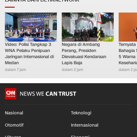
LAINNYA DARI DETIKNETWORK
Video: Polisi Tangkap 3
Negara di Ambang
Ternyata
WNA Pelaku Penipuan
Perang, Presiden
Bahagia 
Jaringan Internasional di
Dievakuasi Kendaraan
5 Warna 
Medan
Lapis Baja
Kesehari
dalam 7 jam
dalam 2 jam
dalam 2 j
Nasional
Teknologi
Otomotif
Internasional