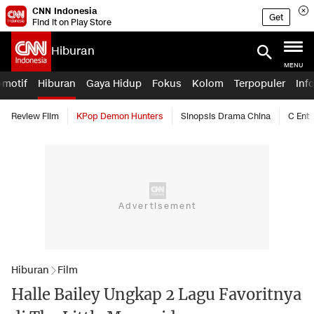
CNN Indonesia
Get
Find it on Play Store
Hiburan
MENU
omotif
Hiburan
Gaya Hidup
Fokus
Kolom
Terpopuler
Inf
Review Film
KPop Demon Hunters
Sinopsis Drama China
C Ent
Hiburan
Film
Halle Bailey Ungkap 2 Lagu Favoritnya