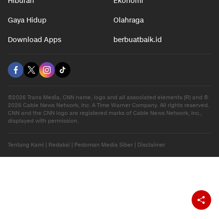
Hiburan
Ekonomi
Gaya Hidup
Olahraga
Download Apps
berbuatbaik.id
©2026 Trans Media, CNN name, logo and all associated elements (R) and ©
2026 Cable News Network, Inc. A Time Warner Company. All rights reserved.
CNN and the CNN logo are registered marks of Cable News Network, Inc.,
displayed with permission.
Tentang Kami
|
Redaksi
|
Pedoman Media Siber
|
Disclaimer