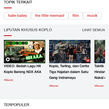
TOPIK TERKAIT
halle bailey
the little mermaid
film
musik
LIPUTAN KHUSUS KOPLO
LIHAT SEMUA
06:02
VIDEO: Bedah Lagu Hit
Koplo, Tarling, dan Cerita
Taktik B
Koplo Bareng NDX AKA
Tiga Hajatan dalam Satu
Hindari 
Gang Indramayu
Nakal d
Hiburan
Hiburan
Hiburan
TERPOPULER