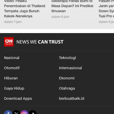
Video: Pelaku
Seberapa Panas Bumi di
Pasutri 
Penembakan di Thailand
Masa Depan? Ini Prediksi
Janin ya
Ternyata Juga Bunuh
Ilmuwan
Down Syn
Kakek-Neneknya
Tuai Pro
dalam 6 jam
dalam 7 jam
dalam 6 j
Nasional
Teknologi
Otomotif
Internasional
Hiburan
Ekonomi
Gaya Hidup
Olahraga
Download Apps
berbuatbaik.id