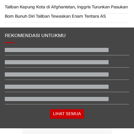
Taliban Kepung Kota di Afghanistan, Inggris Turunkan Pasukan
Bom Bunuh Diri Taliban Tewaskan Enam Tentara AS
REKOMENDASI UNTUKMU
Hashim Djojohadikusumo Kukuhkan 20 Ormas Baru Kawal
Program Pemerintah
Rizky Ridho Blunder Lagi, Timnas Indonesia Tersingkir di Piala
AFF
Video Mesum 'Yang Wis Yang' Banyuwangi, Pemeran Pria Jadi
Tersangka
Hasil Kualifikasi MotoGP Inggris: Martin Tercepat, Marquez
Selamat
Mau Dicaplok Trump, Belgia Ikut Kirim Pasukan ke Greenland
Viral Video Zelensky 'Langgar' Aturan UE soal Buka Tutup Botol