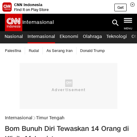
CNN Indonesia
Get
Find it on Play Store
Internasional
MENU
Nasional
Internasional
Ekonomi
Olahraga
Teknologi
Ot
Palestina
Rudal
As Serang Iran
Donald Trump
Internasional
Timur Tengah
Bom Bunuh Diri Tewaskan 14 Orang di