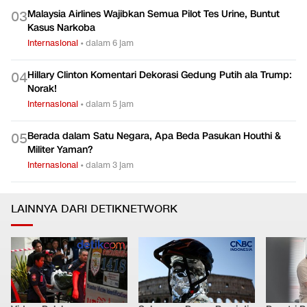
Kapal Tanker Terbakar di Jalur Selatan Selat Hormuz
0
2
Internasional
•
dalam 5 jam
Malaysia Airlines Wajibkan Semua Pilot Tes Urine, Buntut
0
3
Kasus Narkoba
Internasional
•
dalam 6 jam
Hillary Clinton Komentari Dekorasi Gedung Putih ala Trump:
0
4
Norak!
Internasional
•
dalam 5 jam
Berada dalam Satu Negara, Apa Beda Pasukan Houthi &
0
5
Militer Yaman?
Internasional
•
dalam 3 jam
LAINNYA DARI DETIKNETWORK