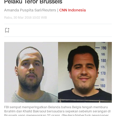
Pelaku Teror Brussels
Amanda Puspita Sari/Reuters |
CNN Indonesia
Rabu, 30 Mar 2016 10:02 WIB
FBI sempat memperingatkan Belanda bahwa Belgia tengah memburu
Ibrahim dan Khalid Bakraoui bersaudara sepekan sebelum serangan di
Brussels yang menewaskan 32 orang. (Reuters/Haberturk newspaper