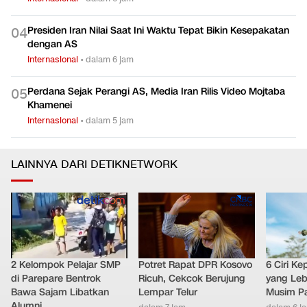
Presiden Iran Nilai Saat Ini Waktu Tepat Bikin Kesepakatan
0
4
dengan AS
Internasional
•
dalam 6 jam
Perdana Sejak Perangi AS, Media Iran Rilis Video Mojtaba
0
5
Khamenei
Internasional
•
dalam 5 jam
LAINNYA DARI DETIKNETWORK
2 Kelompok Pelajar SMP
Potret Rapat DPR Kosovo
6 Ciri K
di Parepare Bentrok
Ricuh, Cekcok Berujung
yang Leb
Bawa Sajam Libatkan
Lempar Telur
Musim P
Alumni