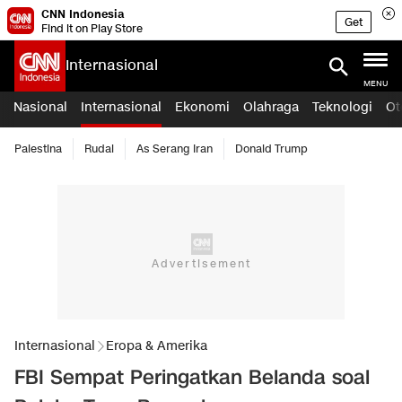
CNN Indonesia
Get
Find it on Play Store
Internasional
MENU
Nasional
Internasional
Ekonomi
Olahraga
Teknologi
Ot
Palestina
Rudal
As Serang Iran
Donald Trump
Internasional
Eropa & Amerika
FBI Sempat Peringatkan Belanda soal