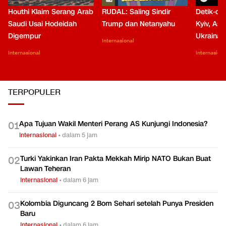
Houthi Klaim Serang Arab
RUDAL: Saling Sindir
Detik-de
Saudi Usai Hodeidah
Trump dan Netanyahu
Kyiv, Asa
Digempur
Ukraina
Internasional
Internasional
Internasiona
TERPOPULER
Apa Tujuan Wakil Menteri Perang AS Kunjungi Indonesia?
0
1
Internasional
•
dalam 5 jam
Turki Yakinkan Iran Pakta Mekkah Mirip NATO Bukan Buat
0
2
Lawan Teheran
Internasional
•
dalam 6 jam
Kolombia Diguncang 2 Bom Sehari setelah Punya Presiden
0
3
Baru
Internasional
•
dalam 6 jam