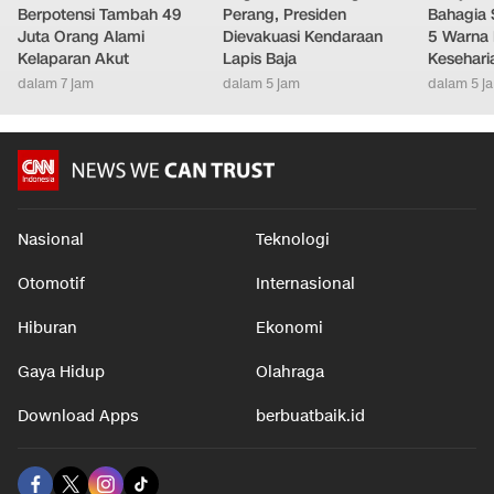
Berpotensi Tambah 49
Perang, Presiden
Bahagia 
Juta Orang Alami
Dievakuasi Kendaraan
5 Warna 
Kelaparan Akut
Lapis Baja
Kesehari
dalam 7 jam
dalam 5 jam
dalam 5 j
Nasional
Teknologi
Otomotif
Internasional
Hiburan
Ekonomi
Gaya Hidup
Olahraga
Download Apps
berbuatbaik.id