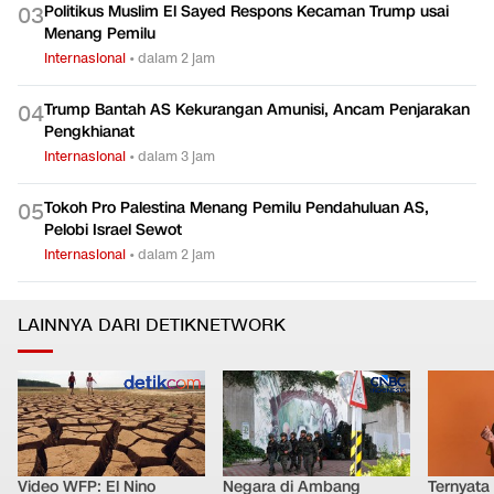
Politikus Muslim El Sayed Respons Kecaman Trump usai
0
3
Menang Pemilu
Internasional
•
dalam 2 jam
Trump Bantah AS Kekurangan Amunisi, Ancam Penjarakan
0
4
Pengkhianat
Internasional
•
dalam 3 jam
Tokoh Pro Palestina Menang Pemilu Pendahuluan AS,
0
5
Pelobi Israel Sewot
Internasional
•
dalam 2 jam
LAINNYA DARI DETIKNETWORK
Video WFP: El Nino
Negara di Ambang
Ternyata