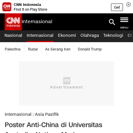
CNN Indonesia
Get
Find it on Play Store
Internasional
MENU
Nasional
Internasional
Ekonomi
Olahraga
Teknologi
Ot
Palestina
Rudal
As Serang Iran
Donald Trump
Internasional
Asia Pasifik
Poster Anti-China di Universitas