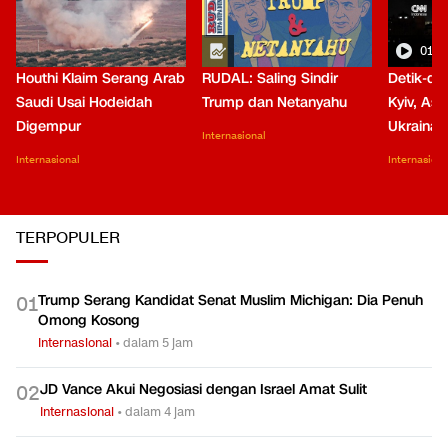
01:0
Houthi Klaim Serang Arab
RUDAL: Saling Sindir
Detik-de
Saudi Usai Hodeidah
Trump dan Netanyahu
Kyiv, Asa
Digempur
Ukraina
Internasional
Internasional
Internasiona
TERPOPULER
Trump Serang Kandidat Senat Muslim Michigan: Dia Penuh
0
1
Omong Kosong
Internasional
•
dalam 5 jam
JD Vance Akui Negosiasi dengan Israel Amat Sulit
0
2
Internasional
•
dalam 4 jam