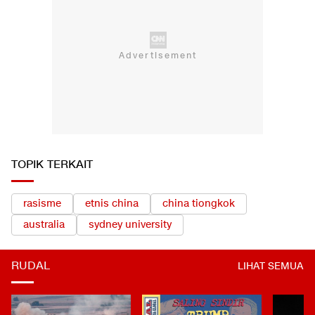
TOPIK TERKAIT
rasisme
etnis china
china tiongkok
australia
sydney university
RUDAL
LIHAT SEMUA