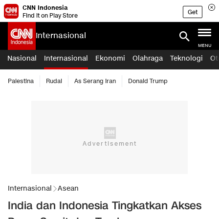
CNN Indonesia
Get
Find it on Play Store
Internasional
MENU
Nasional
Internasional
Ekonomi
Olahraga
Teknologi
Ot
Palestina
Rudal
As Serang Iran
Donald Trump
Internasional
Asean
India dan Indonesia Tingkatkan Akses