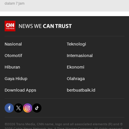
dalam 7 jam
Nasional
Teknologi
Otomotif
Internasional
Hiburan
Ekonomi
Gaya Hidup
Olahraga
Download Apps
berbuatbaik.id
©2026 Trans Media, CNN name, logo and all associated elements (R) and ©
2026 Cable News Network, Inc. A Time Warner Company. All rights reserved.