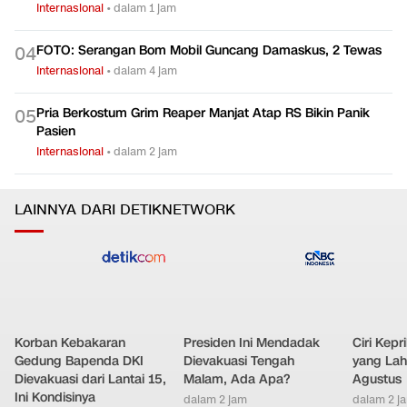
Internasional
•
dalam 1 jam
FOTO: Serangan Bom Mobil Guncang Damaskus, 2 Tewas
0
4
Internasional
•
dalam 4 jam
Pria Berkostum Grim Reaper Manjat Atap RS Bikin Panik
0
5
Pasien
Internasional
•
dalam 2 jam
LAINNYA DARI DETIKNETWORK
Korban Kebakaran
Presiden Ini Mendadak
Ciri Kep
Gedung Bapenda DKI
Dievakuasi Tengah
yang Lahi
Dievakuasi dari Lantai 15,
Malam, Ada Apa?
Agustus
Ini Kondisinya
dalam 2 jam
dalam 2 j