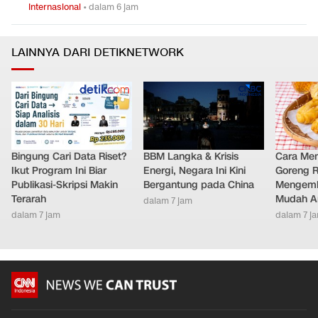
Internasional
•
dalam 6 jam
LAINNYA DARI DETIKNETWORK
Bingung Cari Data Riset?
BBM Langka & Krisis
Cara Me
Ikut Program Ini Biar
Energi, Negara Ini Kini
Goreng 
Publikasi-Skripsi Makin
Bergantung pada China
Mengemb
Terarah
Mudah An
dalam 7 jam
dalam 7 jam
dalam 7 j