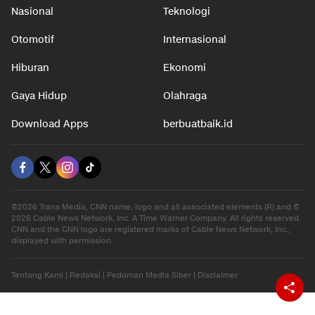
Nasional
Teknologi
Otomotif
Internasional
Hiburan
Ekonomi
Gaya Hidup
Olahraga
Download Apps
berbuatbaik.id
©2026 Trans Media, CNN name, logo and all associated elements (R) and ©
2026 Cable News Network, Inc. A Time Warner Company. All rights reserved.
CNN and the CNN logo are registered marks of Cable News Network, Inc.,
displayed with permission.
Tentang Kami
|
Redaksi
|
Pedoman Media Siber
|
Disclaimer