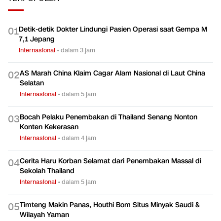
Detik-detik Dokter Lindungi Pasien Operasi saat Gempa M
0
1
7,1 Jepang
Internasional
•
dalam 3 jam
AS Marah China Klaim Cagar Alam Nasional di Laut China
0
2
Selatan
Internasional
•
dalam 5 jam
Bocah Pelaku Penembakan di Thailand Senang Nonton
0
3
Konten Kekerasan
Internasional
•
dalam 4 jam
Cerita Haru Korban Selamat dari Penembakan Massal di
0
4
Sekolah Thailand
Internasional
•
dalam 5 jam
Timteng Makin Panas, Houthi Bom Situs Minyak Saudi &
0
5
Wilayah Yaman