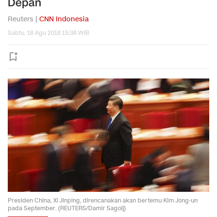
Depan
Reuters |
CNN Indonesia
Sabtu, 18 Agu 2018 15:38 WIB
Presiden China, Xi Jinping, direncanakan akan bertemu Kim Jong-un
pada September. (REUTERS/Damir Sagolj)