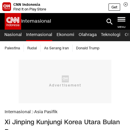
CNN Indonesia
Get
Find it on Play Store
Internasional
MENU
Nasional
Internasional
Ekonomi
Olahraga
Teknologi
Ot
Palestina
Rudal
As Serang Iran
Donald Trump
Internasional
Asia Pasifik
Xi Jinping Kunjungi Korea Utara Bulan