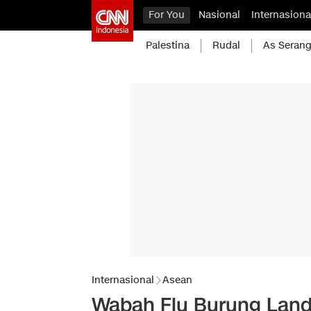
For You
Nasional
Internasiona
Palestina
Rudal
As Serang
Internasional
Asean
Wabah Flu Burung Land