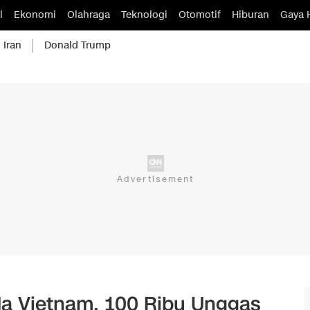
l
Ekonomi
Olahraga
Teknologi
Otomotif
Hiburan
Gaya 
 Iran
Donald Trump
a Vietnam, 100 Ribu Unggas