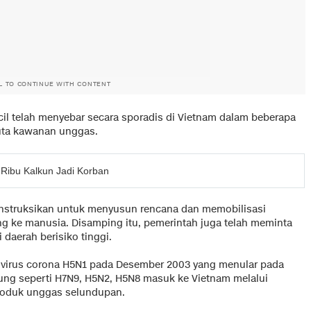
L TO CONTINUE WITH CONTENT
cil telah menyebar secara sporadis di Vietnam dalam beberapa
 juta kawanan unggas.
 Ribu Kalkun Jadi Korban
diinstruksikan untuk menyusun rencana dan memobilisasi
g ke manusia. Disamping itu, pemerintah juga telah meminta
daerah berisiko tinggi.
 virus corona H5N1 pada Desember 2003 yang menular pada
ung seperti H7N9, H5N2, H5N8 masuk ke Vietnam melalui
produk unggas selundupan.