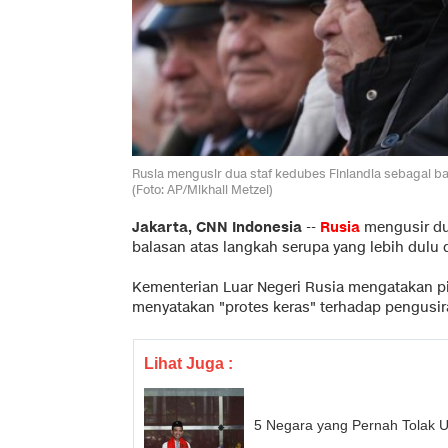
Rusia mengusir dua staf kedubes Finlandia sebagai ba
(Foto: AP/Mikhail Metzel)
Jakarta, CNN Indonesia
--
Rusia
mengusir du
balasan atas langkah serupa yang lebih dulu 
Kementerian Luar Negeri Rusia mengatakan p
menyatakan "protes keras" terhadap pengusira
Lihat Juga :
5 Negara yang Pernah Tolak 