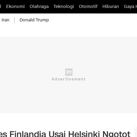
l
Ekonomi
Olahraga
Teknologi
Otomotif
Hiburan
Gaya 
 Iran
Donald Trump
es Finlandia Usai Helsinki Ngotot