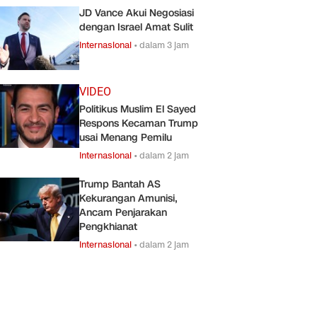
JD Vance Akui Negosiasi
dengan Israel Amat Sulit
Internasional
•
dalam 3 jam
VIDEO
Politikus Muslim El Sayed
Respons Kecaman Trump
usai Menang Pemilu
Internasional
•
dalam 2 jam
Trump Bantah AS
Kekurangan Amunisi,
Ancam Penjarakan
Pengkhianat
Internasional
•
dalam 2 jam