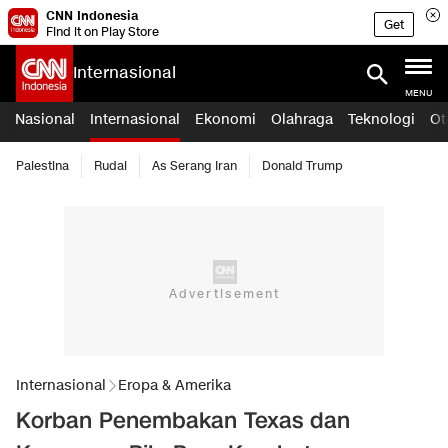
CNN Indonesia
Get
Find it on Play Store
Internasional
MENU
Nasional
Internasional
Ekonomi
Olahraga
Teknologi
Ot
Palestina
Rudal
As Serang Iran
Donald Trump
Internasional
Eropa & Amerika
Korban Penembakan Texas dan