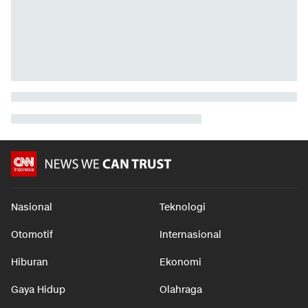
Nasional
Teknologi
Otomotif
Internasional
Hiburan
Ekonomi
Gaya Hidup
Olahraga
Download Apps
berbuatbaik.id
©2026 Trans Media, CNN name, logo and all associated elements (R) and ©
2026 Cable News Network, Inc. A Time Warner Company. All rights reserved.
CNN and the CNN logo are registered marks of Cable News Network, Inc.,
displayed with permission.