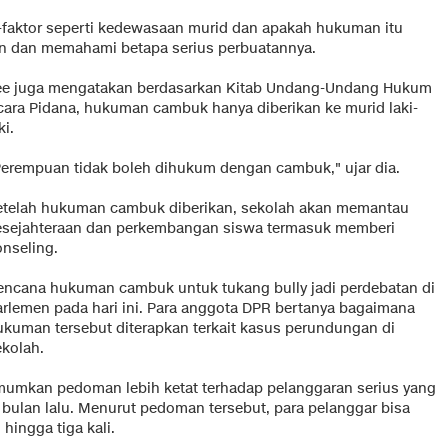
faktor seperti kedewasaan murid dan apakah hukuman itu
an dan memahami betapa serius perbuatannya.
ee juga mengatakan berdasarkan Kitab Undang-Undang Hukum
cara Pidana, hukuman cambuk hanya diberikan ke murid laki-
ki.
Perempuan tidak boleh dihukum dengan cambuk," ujar dia.
etelah hukuman cambuk diberikan, sekolah akan memantau
esejahteraan dan perkembangan siswa termasuk memberi
onseling.
encana hukuman cambuk untuk tukang bully jadi perdebatan di
arlemen pada hari ini. Para anggota DPR bertanya bagaimana
ukuman tersebut diterapkan terkait kasus perundungan di
ekolah.
umkan pedoman lebih ketat terhadap pelanggaran serius yang
ulan lalu. Menurut pedoman tersebut, para pelanggar bisa
ingga tiga kali.