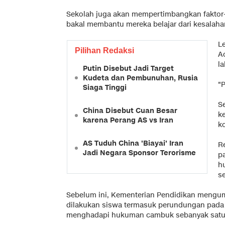
Sekolah juga akan mempertimbangkan faktor-
bakal membantu mereka belajar dari kesalah
L
Pilihan Redaksi
A
la
Putin Disebut Jadi Target
Kudeta dan Pembunuhan, Rusia
"
Siaga Tinggi
S
China Disebut Cuan Besar
k
karena Perang AS vs Iran
k
AS Tuduh China 'Biayai' Iran
R
Jadi Negara Sponsor Terorisme
p
h
s
Sebelum ini, Kementerian Pendidikan mengum
dilakukan siswa termasuk perundungan pada b
menghadapi hukuman cambuk sebanyak satu h