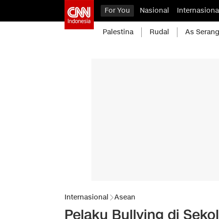
For You
Nasional
Internasiona
Palestina
Rudal
As Serang
Internasional
Asean
Pelaku Bullying di Sek