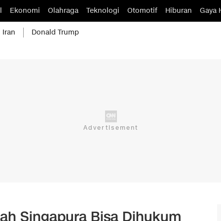
l
Ekonomi
Olahraga
Teknologi
Otomotif
Hiburan
Gaya 
 Iran
Donald Trump
olah Singapura Bisa Dihukum