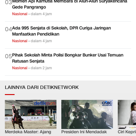
Momen Api Karhutla Membara di Alun-Alun Suryakencana
0
3
Gede Pangrango
Nasional
•
dalam 4 jam
Ada 995 Senjata di Sekolah, DPR Curiga Jaringan
0
4
Manfaatkan Pendidikan
Nasional
•
dalam 4 jam
Pihak Sekolah Minta Polisi Bongkar Bunker Usai Temuan
0
5
Ratusan Senjata
Nasional
•
dalam 2 jam
LAINNYA DARI DETIKNETWORK
Merdeka Master: Ajang
Presiden Ini Mendadak
Ciri Kep