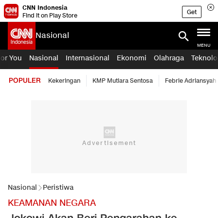
CNN Indonesia
Get
Find it on Play Store
Nasional
MENU
For You
Nasional
Internasional
Ekonomi
Olahraga
Teknolo
POPULER
Kekeringan
KMP Mutiara Sentosa
Febrie Adriansyah
Nasional
Peristiwa
KEAMANAN NEGARA