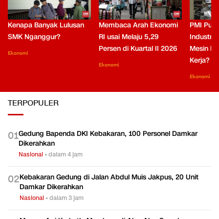
Kenapa Banyak Lulusan
Membaca Arah Ekonomi
PMI Puli
SMK Nganggur?
RI usai Melaju 5,29
Industri 
Persen di Kuartal II 2026
Mesin Pe
Ekonomi
Kerja?
Ekonomi
Ekonomi
TERPOPULER
Gedung Bapenda DKI Kebakaran, 100 Personel Damkar
0
1
Dikerahkan
Nasional
•
dalam 4 jam
Kebakaran Gedung di Jalan Abdul Muis Jakpus, 20 Unit
0
2
Damkar Dikerahkan
Nasional
•
dalam 3 jam