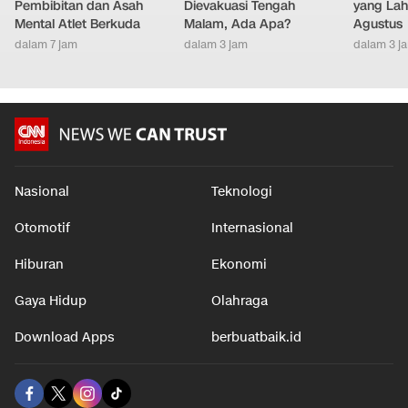
Pembibitan dan Asah
Dievakuasi Tengah
yang Lahi
Mental Atlet Berkuda
Malam, Ada Apa?
Agustus
dalam 7 jam
dalam 3 jam
dalam 3 j
Nasional
Teknologi
Otomotif
Internasional
Hiburan
Ekonomi
Gaya Hidup
Olahraga
Download Apps
berbuatbaik.id