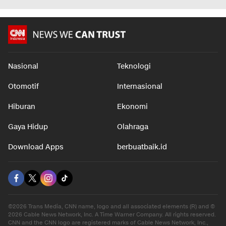
Nasional
Teknologi
Otomotif
Internasional
Hiburan
Ekonomi
Gaya Hidup
Olahraga
Download Apps
berbuatbaik.id
©2026 Trans Media, CNN name, logo and all associated elements (R) and ©
2026 Cable News Network, Inc. A Time Warner Company. All rights reserved.
CNN and the CNN logo are registered marks of Cable News Network, Inc.,