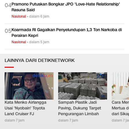
Pramono Putuskan Bongkar JPO 'Love-Hate Relationship'
0
4
Rasuna Said
Nasional
•
dalam 6 jam
Koarmada RI Gagalkan Penyelundupan 1,3 Ton Narkoba di
0
5
Perairan Kepri
Nasional
•
dalam 5 jam
LAINNYA DARI DETIKNETWORK
Kata Menko Airlangga
Sampah Plastik Jadi
Cara Men
Usai 'Nyobain' Toyota
Paving, Dukung Target
Mertua d
Land Cruiser FJ
Pengurangan Limbah
dari Sik
dalam 7 jam
dalam 7 jam
dalam 7 j