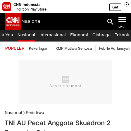
CNN Indonesia
Get
Find it on Play Store
Nasional
MENU
For You
Nasional
Internasional
Ekonomi
Olahraga
Teknolo
POPULER
Kekeringan
KMP Mutiara Sentosa
Febrie Adriansyah
Nasional
Peristiwa
TNI AU Pecat Anggota Skuadron 2