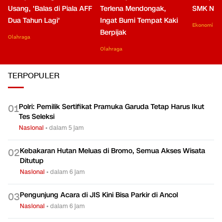
Usang, 'Balas di Piala AFF
Terlena Mendongak,
SMK Nga
Dua Tahun Lagi'
Ingat Bumi Tempat Kaki
Ekonomi
Berpijak
Olahraga
Olahraga
TERPOPULER
Polri: Pemilik Sertifikat Pramuka Garuda Tetap Harus Ikut
0
1
Tes Seleksi
Nasional
•
dalam 5 jam
Kebakaran Hutan Meluas di Bromo, Semua Akses Wisata
0
2
Ditutup
Nasional
•
dalam 6 jam
Pengunjung Acara di JIS Kini Bisa Parkir di Ancol
0
3
Nasional
•
dalam 6 jam