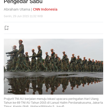
Pengedar Sabu
Abraham Utama |
CNN Indonesia
Senin, 29 Jun 2015 11:32 WIB
Prajurit TNI AU berjalan menuju lokasi upacara peringatan Hari Ulang
Tahun ke-69 TNI AU Tahun 2015 di Lanud Halim Perdanakusuma, Jakarta
Timur, Kamis (9/4). (Antara/Widodo S. Jusuf)