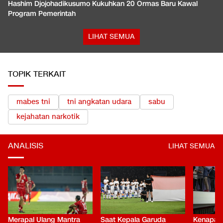
Hashim Djojohadikusumo Kukuhkan 20 Ormas Baru Kawal
Program Pemerintah
LIHAT SEMUA
TOPIK TERKAIT
mabes tni
tni angkatan udara
sabu
kejahatan narkotik
ANALISIS
LIHAT SEMUA
Merapal Ulang Mantra
Saat Kepala Garuda
Kenapa B