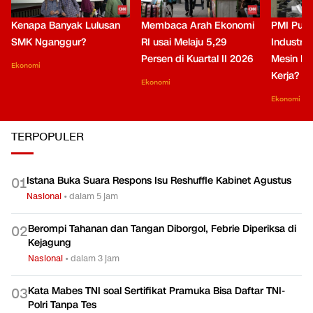
Kenapa Banyak Lulusan
Membaca Arah Ekonomi
PMI Puli
SMK Nganggur?
RI usai Melaju 5,29
Industri 
Persen di Kuartal II 2026
Mesin Pe
Ekonomi
Kerja?
Ekonomi
Ekonomi
TERPOPULER
Istana Buka Suara Respons Isu Reshuffle Kabinet Agustus
0
1
Nasional
•
dalam 5 jam
Berompi Tahanan dan Tangan Diborgol, Febrie Diperiksa di
0
2
Kejagung
Nasional
•
dalam 3 jam
Kata Mabes TNI soal Sertifikat Pramuka Bisa Daftar TNI-
0
3
Polri Tanpa Tes