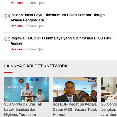
Nasional
•
dalam 3 jam
Insiden Jalan Raya, Direskrimum Polda Sumbar Diduga
0
4
Aniaya Pengendara
Nasional
•
dalam 5 jam
Pegawai RSUD di Tasikmalaya yang Cibir Pasien BPJS Pilih
0
5
Resign
Nasional
•
dalam 4 jam
LAINNYA DARI DETIKNETWORK
950 SPPG Diduga Tak
Bos BGN Pecat 66 Kepala
25 Conto
Layak Sanitasi dan
Dapur MBG: Secara Tidak
Lengkap 
Higiene, Terancam
Hormat!
Jawaban