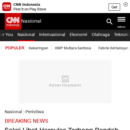
CNN Indonesia
Get
Find it on Play Store
Nasional
MENU
For You
Nasional
Internasional
Ekonomi
Olahraga
Teknolo
POPULER
Kekeringan
KMP Mutiara Sentosa
Febrie Adriansyah
Nasional
Peristiwa
BREAKING NEWS