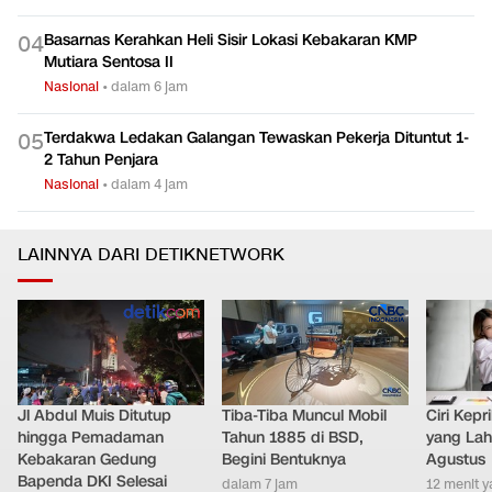
Dinsos Sulsel: Rekening Bansos Dipakai Judol Terbanyak
0
3
Ada di Makassar
Nasional
•
dalam 6 jam
Basarnas Kerahkan Heli Sisir Lokasi Kebakaran KMP
0
4
Mutiara Sentosa II
Nasional
•
dalam 6 jam
Terdakwa Ledakan Galangan Tewaskan Pekerja Dituntut 1-
0
5
2 Tahun Penjara
Nasional
•
dalam 4 jam
LAINNYA DARI DETIKNETWORK