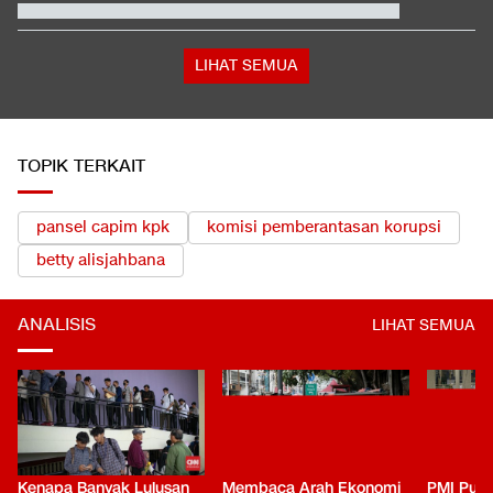
Gempa Laut Jawa Malam Ini: Guncangan Terasa di Jepara,
Demak, Batang
Trump Serang Kandidat Senat Muslim Michigan: Dia Penuh
Omong Kosong
Detik-detik Horor Murid Sekolah Thailand Sembunyi saat
Penembakan
LIHAT SEMUA
TOPIK TERKAIT
pansel capim kpk
komisi pemberantasan korupsi
betty alisjahbana
ANALISIS
LIHAT SEMUA