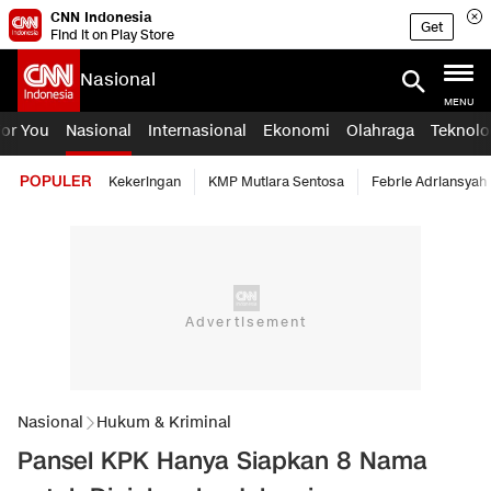
CNN Indonesia
Get
Find it on Play Store
Nasional
MENU
For You
Nasional
Internasional
Ekonomi
Olahraga
Teknolo
POPULER
Kekeringan
KMP Mutiara Sentosa
Febrie Adriansyah
Nasional
Hukum & Kriminal
Pansel KPK Hanya Siapkan 8 Nama