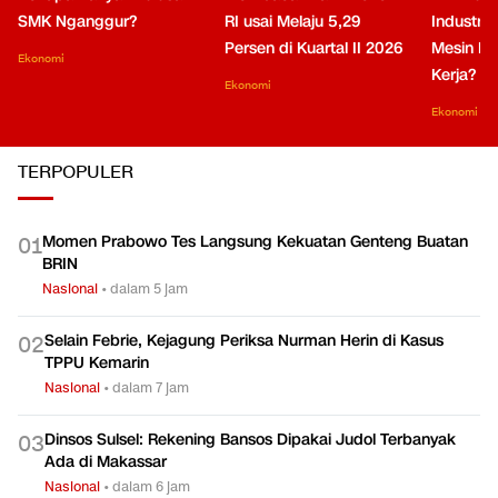
Kenapa Banyak Lulusan
Membaca Arah Ekonomi
PMI Puli
SMK Nganggur?
RI usai Melaju 5,29
Industri 
Persen di Kuartal II 2026
Mesin Pe
Ekonomi
Kerja?
Ekonomi
Ekonomi
TERPOPULER
Momen Prabowo Tes Langsung Kekuatan Genteng Buatan
0
1
BRIN
Nasional
•
dalam 5 jam
Selain Febrie, Kejagung Periksa Nurman Herin di Kasus
0
2
TPPU Kemarin
Nasional
•
dalam 7 jam