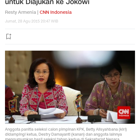
untuk Diajukan ke Jokowi
Resty Armenia |
CNN Indonesia
Jumat, 28 Agu 2015 20:47 WIB
Anggota panitia seleksi calon pimpinan KPK, Betty Alisyahbana (kiri)
didampingi ketua, Destry Damayanti (kanan) dan anggota lainnya
mengumumkan hasil seleksi tahap kedua di Sekretariat Negara,