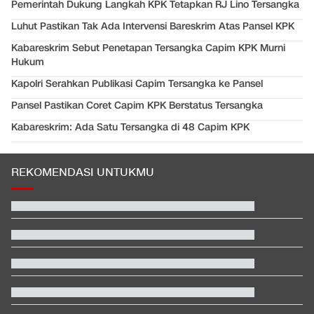
Pemerintah Dukung Langkah KPK Tetapkan RJ Lino Tersangka
Luhut Pastikan Tak Ada Intervensi Bareskrim Atas Pansel KPK
Kabareskrim Sebut Penetapan Tersangka Capim KPK Murni
Hukum
Kapolri Serahkan Publikasi Capim Tersangka ke Pansel
Pansel Pastikan Coret Capim KPK Berstatus Tersangka
Kabareskrim: Ada Satu Tersangka di 48 Capim KPK
REKOMENDASI UNTUKMU
Klasemen SEA V Cup Women's: Indonesia di Puncak usai Hajar
Vietnam
Rizky Ridho Blunder Lagi, Timnas Indonesia Tersingkir di Piala
AFF
Fakta Menarik Penampilan Agnez Mo dan Anggun C. Sasmi di
Reacher 4