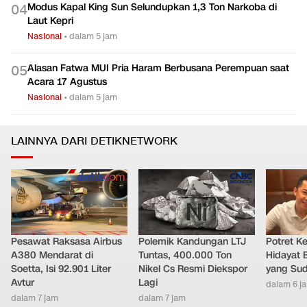
Modus Kapal King Sun Selundupkan 1,3 Ton Narkoba di
0
4
Laut Kepri
Nasional
•
dalam 5 jam
Alasan Fatwa MUI Pria Haram Berbusana Perempuan saat
0
5
Acara 17 Agustus
Nasional
•
dalam 5 jam
LAINNYA DARI DETIKNETWORK
Pesawat Raksasa Airbus
Polemik Kandungan LTJ
Potret K
A380 Mendarat di
Tuntas, 400.000 Ton
Hidayat 
Soetta, Isi 92.901 Liter
Nikel Cs Resmi Diekspor
yang Sud
Avtur
Lagi
dalam 6 j
dalam 7 jam
dalam 7 jam