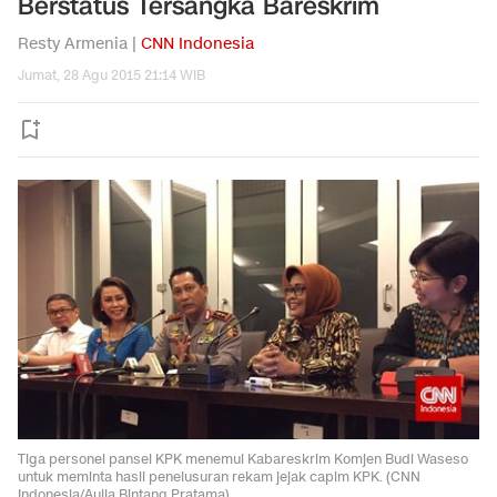
Berstatus Tersangka Bareskrim
Resty Armenia |
CNN Indonesia
Jumat, 28 Agu 2015 21:14 WIB
Tiga personel pansel KPK menemui Kabareskrim Komjen Budi Waseso
untuk meminta hasil penelusuran rekam jejak capim KPK. (CNN
Indonesia/Aulia Bintang Pratama)