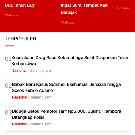
Dua Tahun Lagi'
Ingat Bumi Tempat Kaki
Ekonomi
Berpijak
Olahraga
Olahraga
TERPOPULER
Kecelakaan Drag Race Kotamobagu Sulut Dilaporkan Telan
0
1
Korban Jiwa
Nasional
•
dalam 5 jam
Babak Baru Kasus Sutrimo: Ekshumasi Jenazah hingga
0
2
Sosok Febrio Adiono
Nasional
•
dalam 5 jam
Diduga Getok Pemotor Tarif Rp5.000, Jukir di Tambora
0
3
Ditangkap Polisi
Nasional
•
dalam 6 jam