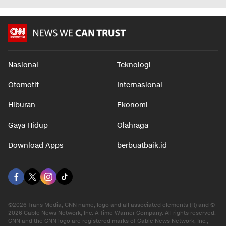
Nasional
Teknologi
Otomotif
Internasional
Hiburan
Ekonomi
Gaya Hidup
Olahraga
Download Apps
berbuatbaik.id
©2026 Trans Media, CNN name, logo and all associated elements (R) and ©
2026 Cable News Network, Inc. A Time Warner Company. All rights reserved.
CNN and the CNN logo are registered marks of Cable News Network, Inc.,