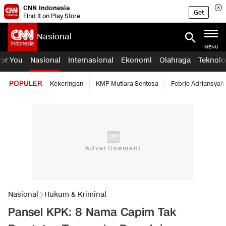
CNN Indonesia
Get
Find it on Play Store
Nasional
MENU
For You
Nasional
Internasional
Ekonomi
Olahraga
Teknolo
POPULER
Kekeringan
KMP Mutiara Sentosa
Febrie Adriansyah
Nasional
Hukum & Kriminal
Pansel KPK: 8 Nama Capim Tak