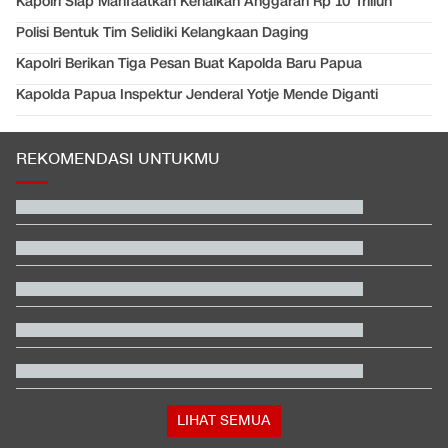
Kapolri Siap Manfaatkan Kenaikan Anggaran Rp 10 Triliun
Polisi Bentuk Tim Selidiki Kelangkaan Daging
Kapolri Berikan Tiga Pesan Buat Kapolda Baru Papua
Kapolda Papua Inspektur Jenderal Yotje Mende Diganti
REKOMENDASI UNTUKMU
Beda Nasib Kashmir yang Dikelola India vs Pakistan Jadi
Sorotan
EDUSPORTS: Beda Piala AFF dengan FIFA ASEAN Cup
Jadwal Siaran Langsung Veda Ega di Moto3 Inggris 2026
Hashim Djojohadikusumo Kukuhkan 20 Ormas Baru Kawal
Program Pemerintah
Penjelasan Ending dan Post-credit Spider-Man: Brand New Day
Apa Tujuan Wakil Menteri Perang AS Kunjungi Indonesia?