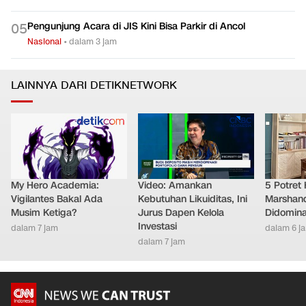
Nasional
•
dalam 5 jam
Pengunjung Acara di JIS Kini Bisa Parkir di Ancol
0
5
Nasional
•
dalam 3 jam
LAINNYA DARI DETIKNETWORK
My Hero Academia:
Video: Amankan
5 Potret
Vigilantes Bakal Ada
Kebutuhan Likuiditas, Ini
Marshand
Musim Ketiga?
Jurus Dapen Kelola
Didomina
Investasi
dalam 7 jam
dalam 6 j
dalam 7 jam