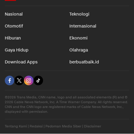
Nasional
Teknologi
Otomotif
Internasional
Hiburan
Ekonomi
Gaya Hidup
Olahraga
Download Apps
berbuatbaik.id
©2026 Trans Media, CNN name, logo and all associated elements (R) and ©
2026 Cable News Network, Inc. A Time Warner Company. All rights reserved.
CNN and the CNN logo are registered marks of Cable News Network, Inc.,
displayed with permission.
Tentang Kami
|
Redaksi
|
Pedoman Media Siber
|
Disclaimer