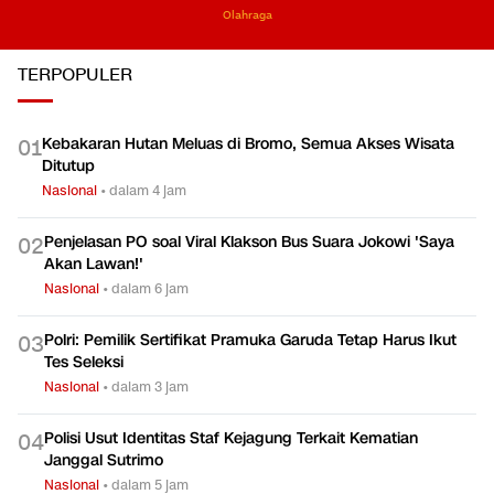
Olahraga
Olahraga
TERPOPULER
Kebakaran Hutan Meluas di Bromo, Semua Akses Wisata
0
1
Ditutup
Nasional
•
dalam 4 jam
Penjelasan PO soal Viral Klakson Bus Suara Jokowi 'Saya
0
2
Akan Lawan!'
Nasional
•
dalam 6 jam
Polri: Pemilik Sertifikat Pramuka Garuda Tetap Harus Ikut
0
3
Tes Seleksi
Nasional
•
dalam 3 jam
Polisi Usut Identitas Staf Kejagung Terkait Kematian
0
4
Janggal Sutrimo