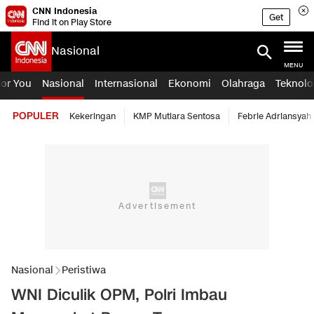
CNN Indonesia
Get
Find it on Play Store
Nasional
MENU
For You
Nasional
Internasional
Ekonomi
Olahraga
Teknolo
POPULER
Kekeringan
KMP Mutiara Sentosa
Febrie Adriansyah
Nasional
Peristiwa
WNI Diculik OPM, Polri Imbau