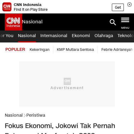
CNN Indonesia
Get
Find it on Play Store
Nasional
MENU
For You
Nasional
Internasional
Ekonomi
Olahraga
Teknolo
POPULER
Kekeringan
KMP Mutiara Sentosa
Febrie Adriansyah
Nasional
Peristiwa
Fokus Ekonomi, Jokowi Tak Pernah