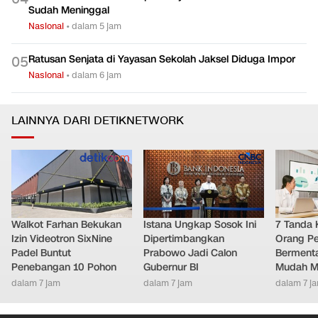
Sudah Meninggal
Nasional
•
dalam 5 jam
Ratusan Senjata di Yayasan Sekolah Jaksel Diduga Impor
0
5
Nasional
•
dalam 6 jam
LAINNYA DARI DETIKNETWORK
Walkot Farhan Bekukan
Istana Ungkap Sosok Ini
7 Tanda 
Izin Videotron SixNine
Dipertimbangkan
Orang Pe
Padel Buntut
Prabowo Jadi Calon
Bermenta
Penebangan 10 Pohon
Gubernur BI
Mudah M
dalam 7 jam
dalam 7 jam
dalam 7 j