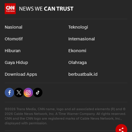
Nasional
Teknologi
Otomotif
Internasional
Hiburan
Ekonomi
Gaya Hidup
Olahraga
Download Apps
berbuatbaik.id
©2026 Trans Media, CNN name, logo and all associated elements (R) and ©
2026 Cable News Network, Inc. A Time Warner Company. All rights reserved.
CNN and the CNN logo are registered marks of Cable News Network, Inc.,
displayed with permission.