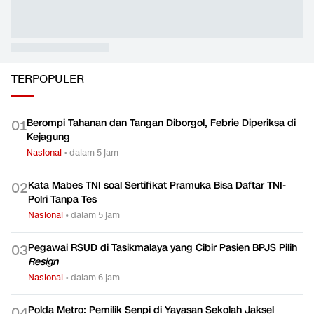
Ekonomi
Kerja?
Ekonomi
Ekonomi
TERPOPULER
Berompi Tahanan dan Tangan Diborgol, Febrie Diperiksa di
0
1
Kejagung
Nasional
•
dalam 5 jam
Kata Mabes TNI soal Sertifikat Pramuka Bisa Daftar TNI-
0
2
Polri Tanpa Tes
Nasional
•
dalam 5 jam
Pegawai RSUD di Tasikmalaya yang Cibir Pasien BPJS Pilih
0
3
Resign
Nasional
•
dalam 6 jam
Polda Metro: Pemilik Senpi di Yayasan Sekolah Jaksel
0
4