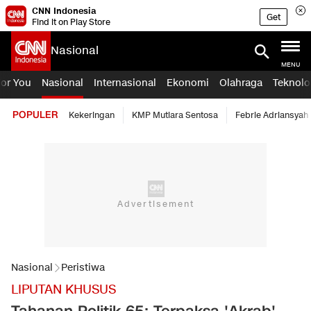
CNN Indonesia
Get
Find it on Play Store
Nasional
MENU
For You
Nasional
Internasional
Ekonomi
Olahraga
Teknolo
POPULER
Kekeringan
KMP Mutiara Sentosa
Febrie Adriansyah
Nasional
Peristiwa
LIPUTAN KHUSUS