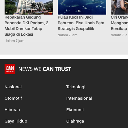
Kebakaran Gedung
Pulau Kecil Ini Jadi
Ciri Oran
Bapenda DKI Padam, 2
Rebutan, Bisa Ubah Peta
Menghad
Mobil Damkar Tetap
Strategis Geopolitik
Bersikap
Siaga di Lokasi
dalam 7 jam
dalam 7 j
dalam 7 jam
Nasional
Teknologi
Otomotif
Internasional
Hiburan
Ekonomi
Gaya Hidup
Olahraga