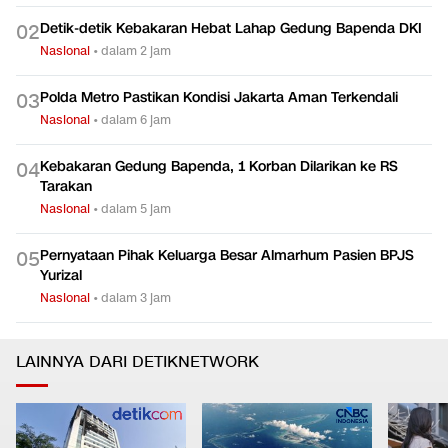
Detik-detik Kebakaran Hebat Lahap Gedung Bapenda DKI
0
2
Nasional
•
dalam 2 jam
Polda Metro Pastikan Kondisi Jakarta Aman Terkendali
0
3
Nasional
•
dalam 6 jam
Kebakaran Gedung Bapenda, 1 Korban Dilarikan ke RS
0
4
Tarakan
Nasional
•
dalam 5 jam
Pernyataan Pihak Keluarga Besar Almarhum Pasien BPJS
0
5
Yurizal
Nasional
•
dalam 3 jam
LAINNYA DARI DETIKNETWORK