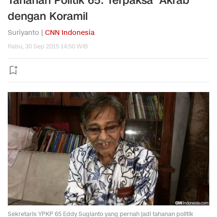
Tahanan Politik 65: Terpaksa 'Akrab'
dengan Koramil
Suriyanto |
CNN Indonesia
Rabu, 30 Sep 2015 14:50 WIB
Sekretaris YPKP 65 Eddy Sugianto yang pernah jadi tahanan politik