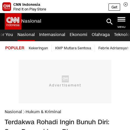
CNN Indonesia
Get
Find it on Play Store
Nasional
MENU
For You
Nasional
Internasional
Ekonomi
Olahraga
Teknolo
POPULER
Kekeringan
KMP Mutiara Sentosa
Febrie Adriansyah
Nasional
Hukum & Kriminal
Terdakwa Rohadi Ingin Bunuh Diri: