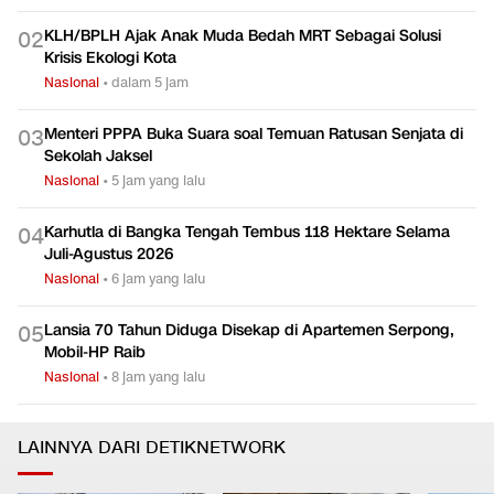
KLH/BPLH Ajak Anak Muda Bedah MRT Sebagai Solusi
0
2
Krisis Ekologi Kota
Nasional
•
dalam 5 jam
Menteri PPPA Buka Suara soal Temuan Ratusan Senjata di
0
3
Sekolah Jaksel
Nasional
•
5 jam yang lalu
Karhutla di Bangka Tengah Tembus 118 Hektare Selama
0
4
Juli-Agustus 2026
Nasional
•
6 jam yang lalu
Lansia 70 Tahun Diduga Disekap di Apartemen Serpong,
0
5
Mobil-HP Raib
Nasional
•
8 jam yang lalu
LAINNYA DARI DETIKNETWORK