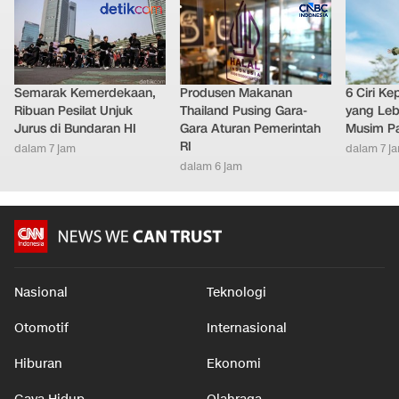
Semarak Kemerdekaan,
Produsen Makanan
6 Ciri K
Ribuan Pesilat Unjuk
Thailand Pusing Gara-
yang Leb
Jurus di Bundaran HI
Gara Aturan Pemerintah
Musim P
RI
dalam 7 jam
dalam 7 j
dalam 6 jam
Nasional
Teknologi
Otomotif
Internasional
Hiburan
Ekonomi