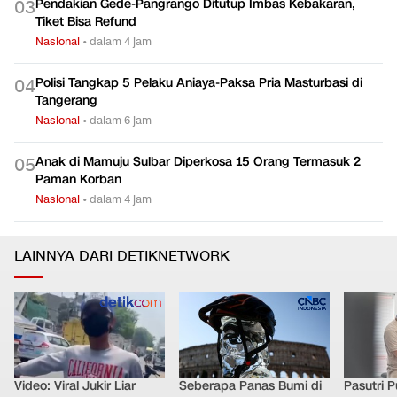
Pendakian Gede-Pangrango Ditutup Imbas Kebakaran,
0
3
Tiket Bisa Refund
Nasional
•
dalam 4 jam
Polisi Tangkap 5 Pelaku Aniaya-Paksa Pria Masturbasi di
0
4
Tangerang
Nasional
•
dalam 6 jam
Anak di Mamuju Sulbar Diperkosa 15 Orang Termasuk 2
0
5
Paman Korban
Nasional
•
dalam 4 jam
LAINNYA DARI DETIKNETWORK
Video: Viral Jukir Liar
Seberapa Panas Bumi di
Pasutri 