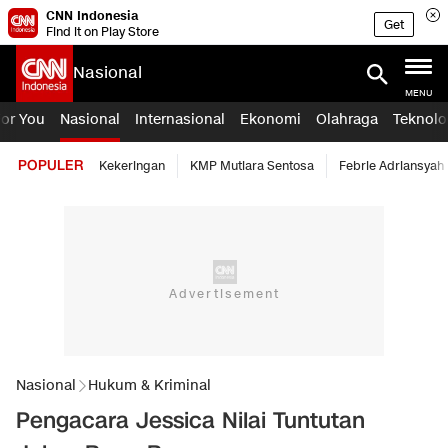
CNN Indonesia
Get
Find it on Play Store
Nasional
MENU
For You
Nasional
Internasional
Ekonomi
Olahraga
Teknolo
POPULER
Kekeringan
KMP Mutiara Sentosa
Febrie Adriansyah
Nasional
Hukum & Kriminal
Pengacara Jessica Nilai Tuntutan