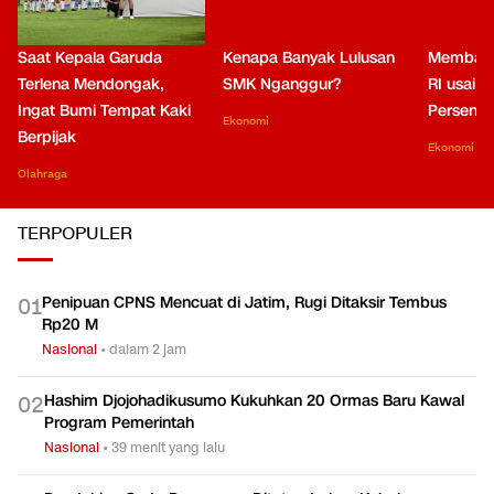
Saat Kepala Garuda
Kenapa Banyak Lulusan
Membaca
Terlena Mendongak,
SMK Nganggur?
RI usai M
Ingat Bumi Tempat Kaki
Persen di
Ekonomi
Berpijak
Ekonomi
Olahraga
TERPOPULER
Penipuan CPNS Mencuat di Jatim, Rugi Ditaksir Tembus
0
1
Rp20 M
Nasional
•
dalam 2 jam
Hashim Djojohadikusumo Kukuhkan 20 Ormas Baru Kawal
0
2
Program Pemerintah
Nasional
•
39 menit yang lalu