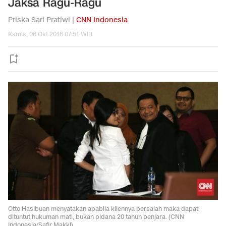
Jaksa Ragu-Ragu
Priska Sari Pratiwi |
CNN Indonesia
Kamis, 06 Okt 2016 07:51 WIB
Otto Hasibuan menyatakan apabila kliennya bersalah maka dapat
dituntut hukuman mati, bukan pidana 20 tahun penjara. (CNN
Indonesia/Safir Makki)