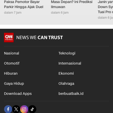
Paksa Pemotor Bayar
Masa Depan? Ini Prediksi
Janin ya
Parkir Hingga Ajak Duel
Ilmuwan
Down Syn
Tuai Pro
dalam 7 jam
dalam 6 jam
dalam 6 j
Nasional
Teknologi
Otomotif
Internasional
Hiburan
Ekonomi
Gaya Hidup
Olahraga
Download Apps
berbuatbaik.id