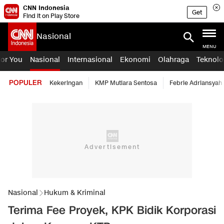
CNN Indonesia
Get
Find it on Play Store
Nasional
MENU
For You
Nasional
Internasional
Ekonomi
Olahraga
Teknolo
POPULER
Kekeringan
KMP Mutiara Sentosa
Febrie Adriansyah
Nasional
Hukum & Kriminal
Terima Fee Proyek, KPK Bidik Korporasi