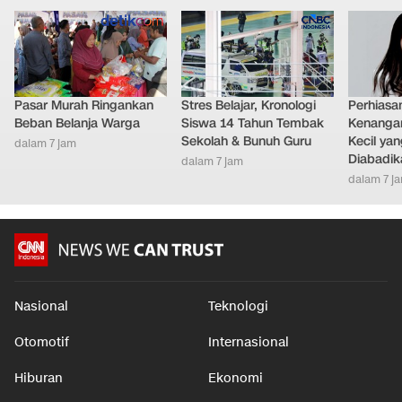
Pasar Murah Ringankan
Stres Belajar, Kronologi
Perhiasa
Beban Belanja Warga
Siswa 14 Tahun Tembak
Kenangan
Sekolah & Bunuh Guru
Kecil ya
dalam 7 jam
Diabadik
dalam 7 jam
dalam 7 j
Nasional
Teknologi
Otomotif
Internasional
Hiburan
Ekonomi