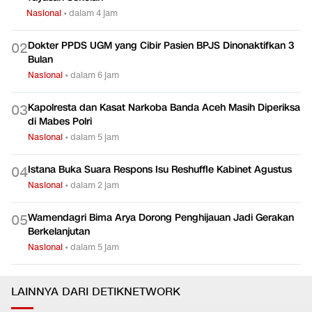
Nasional
•
dalam 4 jam
Dokter PPDS UGM yang Cibir Pasien BPJS Dinonaktifkan 3
0
2
Bulan
Nasional
•
dalam 6 jam
Kapolresta dan Kasat Narkoba Banda Aceh Masih Diperiksa
0
3
di Mabes Polri
Nasional
•
dalam 5 jam
Istana Buka Suara Respons Isu Reshuffle Kabinet Agustus
0
4
Nasional
•
dalam 2 jam
Wamendagri Bima Arya Dorong Penghijauan Jadi Gerakan
0
5
Berkelanjutan
Nasional
•
dalam 5 jam
LAINNYA DARI DETIKNETWORK