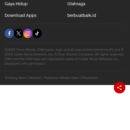
Gaya Hidup
Olahraga
Download Apps
berbuatbaik.id
©2026 Trans Media, CNN name, logo and all associated elements (R) and ©
2026 Cable News Network, Inc. A Time Warner Company. All rights reserved.
CNN and the CNN logo are registered marks of Cable News Network, Inc.,
displayed with permission.
Tentang Kami
|
Redaksi
|
Pedoman Media Siber
|
Disclaimer