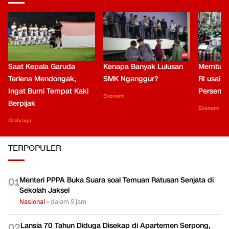
Saat Kepala Garuda
Kenapa Banyak Lulusan
Membaca
Terlena Mendongak,
SMK Nganggur?
RI usai M
Ingat Bumi Tempat Kaki
Persen di
Ekonomi
Berpijak
Ekonomi
Olahraga
TERPOPULER
Menteri PPPA Buka Suara soal Temuan Ratusan Senjata di
0
1
Sekolah Jaksel
Nasional
•
dalam 5 jam
Lansia 70 Tahun Diduga Disekap di Apartemen Serpong,
0
2