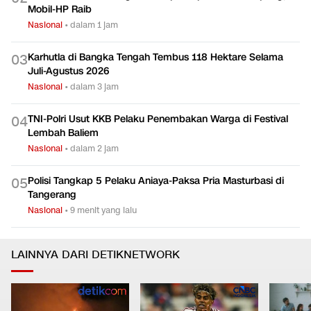
Mobil-HP Raib
Nasional
•
dalam 1 jam
Karhutla di Bangka Tengah Tembus 118 Hektare Selama
0
3
Juli-Agustus 2026
Nasional
•
dalam 3 jam
TNI-Polri Usut KKB Pelaku Penembakan Warga di Festival
0
4
Lembah Baliem
Nasional
•
dalam 2 jam
Polisi Tangkap 5 Pelaku Aniaya-Paksa Pria Masturbasi di
0
5
Tangerang
Nasional
•
9 menit yang lalu
LAINNYA DARI DETIKNETWORK