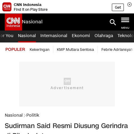
CNN Indonesia
Get
Find it on Play Store
Nasional
MENU
For You
Nasional
Internasional
Ekonomi
Olahraga
Teknolo
POPULER
Kekeringan
KMP Mutiara Sentosa
Febrie Adriansyah
Nasional
Politik
Sudirman Said Resmi Diusung Gerindra