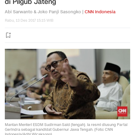
di Pilgub Jateng
Abi Sarwanto & Joko Panji Sasongko |
CNN Indonesia
Rabu, 13 Des 2017 15:15 WIB
Mantan Menteri ESDM Sudirman Said (tengah). Ia resmi diusung Partai
Gerindra sebagai kandidat Gubernur Jawa Tengah. (Foto: CNN
Indonesia/Adhi Wicaksono)