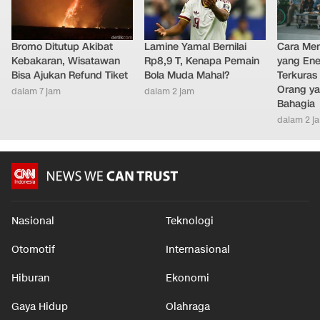
Bromo Ditutup Akibat
Lamine Yamal Bernilai
Cara Men
Kebakaran, Wisatawan
Rp8,9 T, Kenapa Pemain
yang Ene
Bisa Ajukan Refund Tiket
Bola Muda Mahal?
Terkuras
Orang ya
dalam 7 jam
dalam 2 jam
Bahagia
dalam 2 j
Nasional
Teknologi
Otomotif
Internasional
Hiburan
Ekonomi
Gaya Hidup
Olahraga