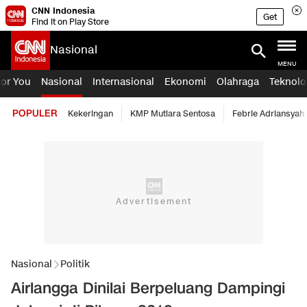
CNN Indonesia
Get
Find it on Play Store
Nasional
MENU
For You
Nasional
Internasional
Ekonomi
Olahraga
Teknolo
POPULER
Kekeringan
KMP Mutiara Sentosa
Febrie Adriansyah
Nasional
Politik
Airlangga Dinilai Berpeluang Dampingi