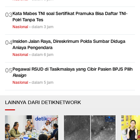
Kata Mabes TNI soal Sertifikat Pramuka Bisa Daftar TNI-
0
3
Polri Tanpa Tes
Nasional
•
dalam 3 jam
Insiden Jalan Raya, Direskrimum Polda Sumbar Diduga
0
4
Aniaya Pengendara
Nasional
•
dalam 6 jam
Pegawai RSUD di Tasikmalaya yang Cibir Pasien BPJS Pilih
0
5
Resign
Nasional
•
dalam 5 jam
LAINNYA DARI DETIKNETWORK