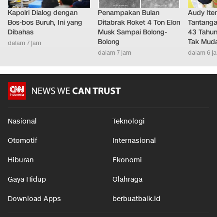
Kapolri Dialog dengan
Penampakan Bulan
Audy It
Bos-bos Buruh, Ini yang
Ditabrak Roket 4 Ton Elon
Tantanga
Dibahas
Musk Sampai Bolong-
43 Tahu
Bolong
Tak Mud
dalam 7 jam
dalam 7 jam
dalam 6 j
Nasional
Teknologi
Otomotif
Internasional
Hiburan
Ekonomi
Gaya Hidup
Olahraga
Download Apps
berbuatbaik.id