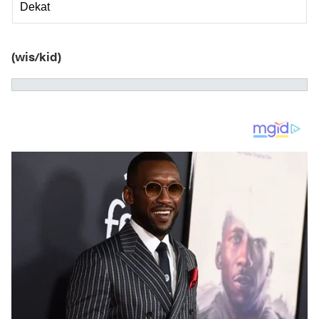
Dekat
(wis/kid)