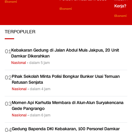
Ekonomi
Kerja?
Ekonomi
Ekonomi
TERPOPULER
Kebakaran Gedung di Jalan Abdul Muis Jakpus, 20 Unit
0
1
Damkar Dikerahkan
Nasional
•
dalam 5 jam
Pihak Sekolah Minta Polisi Bongkar Bunker Usai Temuan
0
2
Ratusan Senjata
Nasional
•
dalam 4 jam
Momen Api Karhutla Membara di Alun-Alun Suryakencana
0
3
Gede Pangrango
Nasional
•
dalam 6 jam
Gedung Bapenda DKI Kebakaran, 100 Personel Damkar
0
4