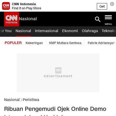
CNN Indonesia
Get
Find it on Play Store
Nasional
MENU
For You
Nasional
Internasional
Ekonomi
Olahraga
Teknolo
POPULER
Kekeringan
KMP Mutiara Sentosa
Febrie Adriansyah
Nasional
Peristiwa
Ribuan Pengemudi Ojek Online Demo