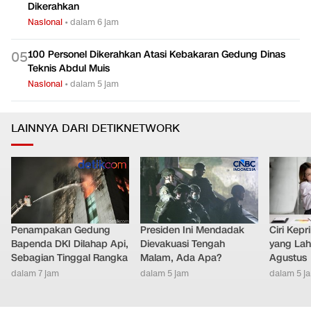
Dikerahkan
Nasional
•
dalam 6 jam
100 Personel Dikerahkan Atasi Kebakaran Gedung Dinas
0
5
Teknis Abdul Muis
Nasional
•
dalam 5 jam
LAINNYA DARI DETIKNETWORK
Penampakan Gedung
Presiden Ini Mendadak
Ciri Kep
Bapenda DKI Dilahap Api,
Dievakuasi Tengah
yang Lahi
Sebagian Tinggal Rangka
Malam, Ada Apa?
Agustus
dalam 7 jam
dalam 5 jam
dalam 5 j