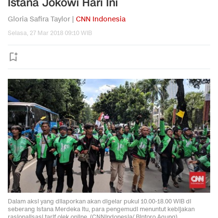
Istana Jokowi Hari Ini
Gloria Safira Taylor |
CNN Indonesia
Selasa, 27 Mar 2018 09:10 WIB
Dalam aksi yang dilaporkan akan digelar pukul 10.00-18.00 WIB di
seberang Istana Merdeka itu, para pengemudi menuntut kebijakan
rasionalisasi tarif ojek online. (CNNIndonesia/ Bintoro Agung)