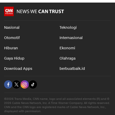
Nasional
Teknologi
Otomotif
Internasional
Hiburan
Ekonomi
Gaya Hidup
Olahraga
Download Apps
berbuatbaik.id
©2026 Trans Media, CNN name, logo and all associated elements (R) and ©
2026 Cable News Network, Inc. A Time Warner Company. All rights reserved.
CNN and the CNN logo are registered marks of Cable News Network, Inc.,
displayed with permission.