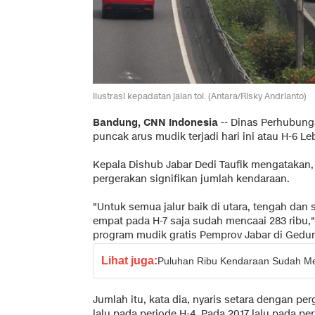
Ilustrasi kepadatan jalan tol. (Antara/Risky Andrianto)
Bandung, CNN Indonesia
-- Dinas Perhubung
puncak arus mudik terjadi hari ini atau H-6 Le
Kepala Dishub Jabar Dedi Taufik mengatakan, 
pergerakan signifikan jumlah kendaraan.
"Untuk semua jalur baik di utara, tengah dan
empat pada H-7 saja sudah mencaai 283 ribu,"
program mudik gratis Pemprov Jabar di Gedun
Lihat juga:
Puluhan Ribu Kendaraan Sudah Me
Jumlah itu, kata dia, nyaris setara dengan p
lalu pada periode H-4. Pada 2017 lalu pada pe