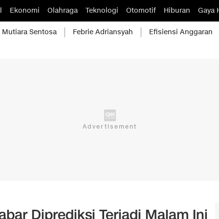
l
Ekonomi
Olahraga
Teknologi
Otomotif
Hiburan
Gaya 
Mutiara Sentosa
Febrie Adriansyah
Efisiensi Anggaran
bar Diprediksi Terjadi Malam Ini