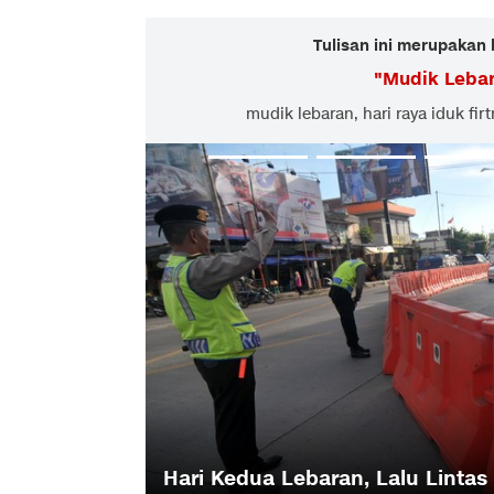
Tulisan ini merupakan 
"
Mudik Leba
mudik lebaran, hari raya iduk firt
ntau Lengang
Arus Balik, Tol Fungsional Solo-