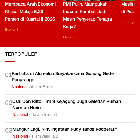
Membaca Arah Ekonomi
PMI Pulih, Mampukah
Masih Be
RI usai Melaju 5,29
Industri Kembali Jadi
di Piala
Persen di Kuartal II 2026
Mesin Penyerap Tenaga
Olahraga
Kerja?
Ekonomi
Ekonomi
TERPOPULER
Karhutla di Alun-alun Suryakancana Gunung Gede
0
1
Pangrango
Nasional
•
dalam 5 jam
Usai Don Ritto, Tim 9 Kejagung Juga Geledah Rumah
0
2
Nurman Herin
Nasional
•
dalam 5 menit