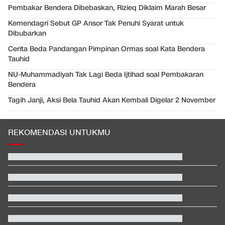
Pembakar Bendera Dibebaskan, Rizieq Diklaim Marah Besar
Kemendagri Sebut GP Ansor Tak Penuhi Syarat untuk
Dibubarkan
Cerita Beda Pandangan Pimpinan Ormas soal Kata Bendera
Tauhid
NU-Muhammadiyah Tak Lagi Beda Ijtihad soal Pembakaran
Bendera
Tagih Janji, Aksi Bela Tauhid Akan Kembali Digelar 2 November
REKOMENDASI UNTUKMU
Daftar Peraih Penghargaan Piala Presiden 2026: Rivera Pemain
Terbaik
Kabar Bahagia Bulutangkis Indonesia, Leo-Indah Sah Menikah
di Mekkah
Tokoh Pro Palestina Menang Pemilu Pendahuluan AS, Pelobi
Israel Sewot