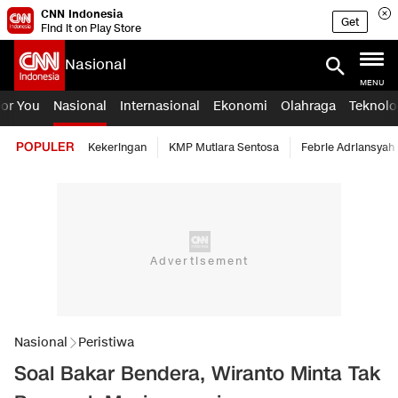
CNN Indonesia
Get
Find it on Play Store
Nasional
MENU
For You
Nasional
Internasional
Ekonomi
Olahraga
Teknolo
POPULER
Kekeringan
KMP Mutiara Sentosa
Febrie Adriansyah
Nasional
Peristiwa
Soal Bakar Bendera, Wiranto Minta Tak