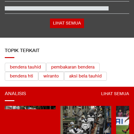
Jadwal Singapura vs Indonesia: Kapan, Jam Berapa, Tayang di
Mana?
Pemilik soal Ratusan Airsoft Gun di Sekolah Jaksel: Buat Eskul
Nembak
McGregor Jalani Operasi usai Kalah dari Holloway di UFC 329
LIHAT SEMUA
TOPIK TERKAIT
bendera tauhid
pembakaran bendera
bendera hti
wiranto
aksi bela tauhid
ANALISIS
LIHAT SEMUA