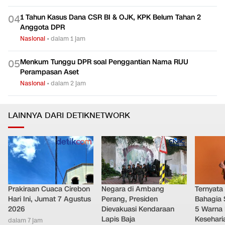
Mangkir Lagi, KPK Ingatkan Rudy Tanoe Kooperatif
0
3
Nasional
•
1 jam yang lalu
1 Tahun Kasus Dana CSR BI & OJK, KPK Belum Tahan 2
0
4
Anggota DPR
Nasional
•
dalam 1 jam
Menkum Tunggu DPR soal Penggantian Nama RUU
0
5
Perampasan Aset
Nasional
•
dalam 2 jam
LAINNYA DARI DETIKNETWORK