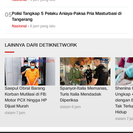
Polisi Tangkap 5 Pelaku Aniaya-Paksa Pria Masturbasi di
0
5
Tangerang
Nasional
•
6 jam yang lalu
LAINNYA DARI DETIKNETWORK
Saepul Obral Barang
Spanyol-Italia Memanas,
Shenina
Korban Mutilasi di FB:
Turis Italia Mendadak
Ungkap 
Motor PCX hingga HP
Diperiksa
dengan 
Dijual Murah
Tak Terl
dalam 6 jam
Hidup
dalam 7 jam
dalam 7 j