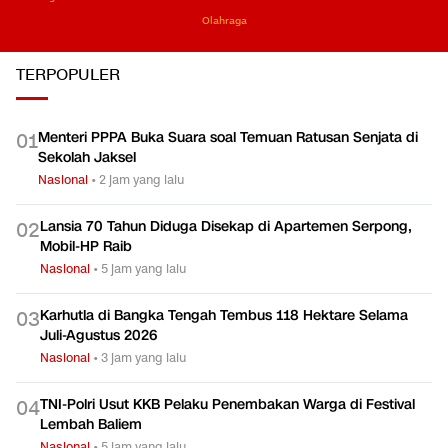
Olahraga
TERPOPULER
Menteri PPPA Buka Suara soal Temuan Ratusan Senjata di
0
1
Sekolah Jaksel
Nasional
•
2 jam yang lalu
Lansia 70 Tahun Diduga Disekap di Apartemen Serpong,
0
2
Mobil-HP Raib
Nasional
•
5 jam yang lalu
Karhutla di Bangka Tengah Tembus 118 Hektare Selama
0
3
Juli-Agustus 2026
Nasional
•
3 jam yang lalu
TNI-Polri Usut KKB Pelaku Penembakan Warga di Festival
0
4
Lembah Baliem
Nasional
•
5 jam yang lalu