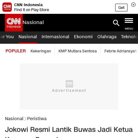
CNN Indonesia
Get
Find it on Play Store
Nasional
MENU
For You
Nasional
Internasional
Ekonomi
Olahraga
Teknolo
POPULER
Kekeringan
KMP Mutiara Sentosa
Febrie Adriansyah
Nasional
Peristiwa
Jokowi Resmi Lantik Buwas Jadi Ketua