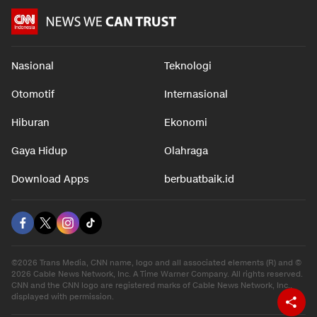
Nasional
Teknologi
Otomotif
Internasional
Hiburan
Ekonomi
Gaya Hidup
Olahraga
Download Apps
berbuatbaik.id
©2026 Trans Media, CNN name, logo and all associated elements (R) and ©
2026 Cable News Network, Inc. A Time Warner Company. All rights reserved.
CNN and the CNN logo are registered marks of Cable News Network, Inc.,
displayed with permission.