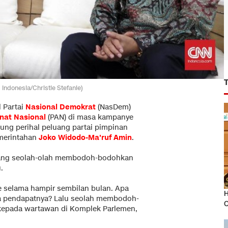
Indonesia/Christie Stefanie)
l Partai
Nasional Demokrat
(NasDem)
nat Nasional
(PAN) di masa kampanye
gung perihal peluang partai pimpinan
emerintahan
Joko Widodo-Ma'ruf Amin
.
yang seolah-olah membodoh-bodohkan
.
e selama hampir sembilan bulan. Apa
H
na pendapatnya? Lalu seolah membodoh-
O
kepada wartawan di Komplek Parlemen,