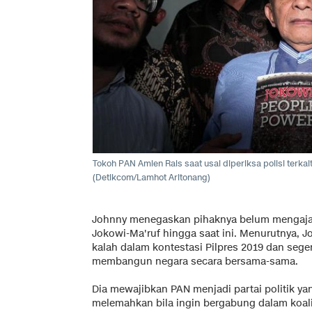
Tokoh PAN Amien Rais saat usai diperiksa polisi terk
(Detikcom/Lamhot Aritonang)
Johnny menegaskan pihaknya belum mengajak
Jokowi-Ma'ruf hingga saat ini. Menurutnya, 
kalah dalam kontestasi Pilpres 2019 dan seg
membangun negara secara bersama-sama.
Dia mewajibkan PAN menjadi partai politik y
melemahkan bila ingin bergabung dalam koali