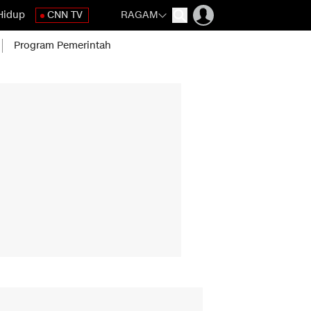
Hidup
CNN TV
RAGAM
Program Pemerintah