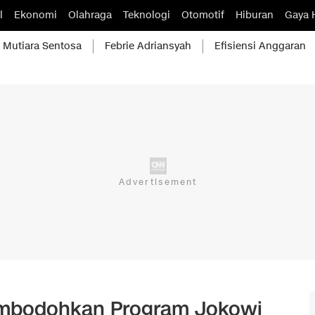
l
Ekonomi
Olahraga
Teknologi
Otomotif
Hiburan
Gaya 
Mutiara Sentosa
Febrie Adriansyah
Efisiensi Anggaran
mbodohkan Program Jokowi