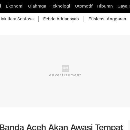
l
Ekonomi
Olahraga
Teknologi
Otomotif
Hiburan
Gaya 
Mutiara Sentosa
Febrie Adriansyah
Efisiensi Anggaran
at Banda Aceh Akan Awasi Tempat