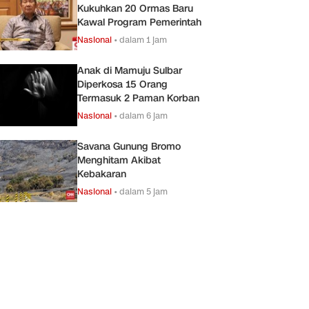
Kukuhkan 20 Ormas Baru
Kawal Program Pemerintah
Nasional
•
dalam 1 jam
Anak di Mamuju Sulbar
Diperkosa 15 Orang
Termasuk 2 Paman Korban
Nasional
•
dalam 6 jam
Savana Gunung Bromo
Menghitam Akibat
Kebakaran
Nasional
•
dalam 5 jam