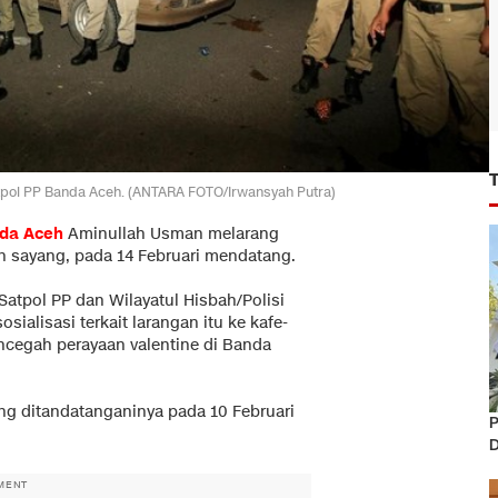
Satpol PP Banda Aceh. (ANTARA FOTO/Irwansyah Putra)
da Aceh
Aminullah Usman melarang
sih sayang, pada 14 Februari mendatang.
Satpol PP dan Wilayatul Hisbah/Polisi
sialisasi terkait larangan itu ke kafe-
encegah perayaan valentine di Banda
ng ditandatanganinya pada 10 Februari
P
D
MENT