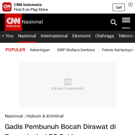
CNN Indonesia
Get
Find it on Play Store
Nasional
MENU
For You
Nasional
Internasional
Ekonomi
Olahraga
Teknolo
POPULER
Kekeringan
KMP Mutiara Sentosa
Febrie Adriansyah
Nasional
Hukum & Kriminal
Gadis Pembunuh Bocah Dirawat di