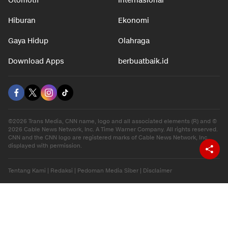
Otomotif
Internasional
Hiburan
Ekonomi
Gaya Hidup
Olahraga
Download Apps
berbuatbaik.id
©2026 Trans Media, CNN name, logo and all associated elements (R) and ©
2026 Cable News Network, Inc. A Time Warner Company. All rights reserved.
CNN and the CNN logo are registered marks of Cable News Network, Inc.,
displayed with permission.
Tentang Kami
|
Redaksi
|
Pedoman Media Siber
|
Disclaimer