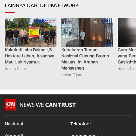
LAINNYA DARI DETIKNETWORK
Kakek di Inhu Bakar 1,5
Kebakaran Taman
Cara Men
Hektare Lahan, Alsannya
Nasional Gunung Bromo
yang Per
Mau Usir Nyamuk
Meluas, Ini Arahan
Gaslighti
Mensesneg
dalam 7 jam
dalam 7 j
dalam 7 jam
Nasional
Teknologi