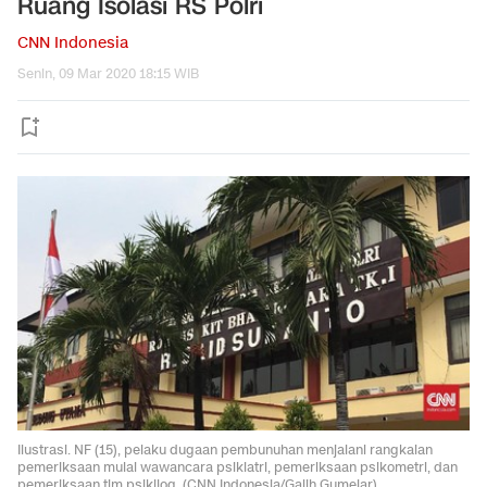
Ruang Isolasi RS Polri
CNN Indonesia
Senin, 09 Mar 2020 18:15 WIB
Ilustrasi. NF (15), pelaku dugaan pembunuhan menjalani rangkaian
pemeriksaan mulai wawancara psikiatri, pemeriksaan psikometri, dan
pemeriksaan tim psikilog. (CNN Indonesia/Galih Gumelar)