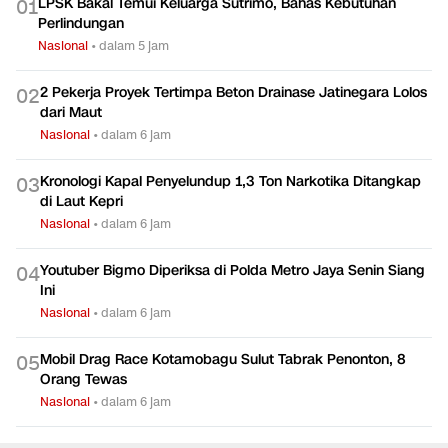
LPSK Bakal Temui Keluarga Sutrimo, Bahas Kebutuhan
0
1
Perlindungan
Nasional
•
dalam 5 jam
2 Pekerja Proyek Tertimpa Beton Drainase Jatinegara Lolos
0
2
dari Maut
Nasional
•
dalam 6 jam
Kronologi Kapal Penyelundup 1,3 Ton Narkotika Ditangkap
0
3
di Laut Kepri
Nasional
•
dalam 6 jam
Youtuber Bigmo Diperiksa di Polda Metro Jaya Senin Siang
0
4
Ini
Nasional
•
dalam 6 jam
Mobil Drag Race Kotamobagu Sulut Tabrak Penonton, 8
0
5
Orang Tewas
Nasional
•
dalam 6 jam