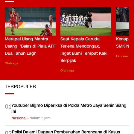
Merapal Ulang Mantra
Saat Kepala Garuda
Kenapa B
Usang, 'Balas di Piala AFF
Terlena Mendongak,
SMK Nga
Dua Tahun Lagi'
Ingat Bumi Tempat Kaki
Ekonomi
Berpijak
Olahraga
Olahraga
TERPOPULER
Youtuber Bigmo Diperiksa di Polda Metro Jaya Senin Siang
0
1
Ini
Nasional
•
dalam 5 jam
Polisi Dalami Dugaan Pembunuhan Berencana di Kasus
0
2