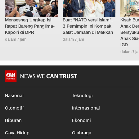
Mensesneg Ungkap Isi
Buat "NATO versi Islam",
Kisah Bu
Rapat Bareng Panglima-
3 Pemimpin Ini Kompak
Anak Dem
Kapolri di DPR
Salat Jamaah di Mekkah
Bersyuku
Anak Sia
dalam 7 jam
dalam 7 jam
IGD
dalam 7 j
Nasional
Teknologi
Otomotif
Internasional
Hiburan
Ekonomi
Gaya Hidup
Olahraga