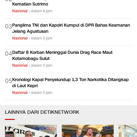
Kematian Sutrimo
Nasional
•
dalam 6 jam
Panglima TNI dan Kapolri Kumpul di DPR Bahas Keamanan
0
3
Jelang Agustusan
Nasional
•
dalam 5 jam
Daftar 8 Korban Meninggal Dunia Drag Race Maut
0
4
Kotamobagu Sulut
Nasional
•
dalam 5 jam
Kronologi Kapal Penyelundup 1,3 Ton Narkotika Ditangkap
0
5
di Laut Kepri
Nasional
•
dalam 5 jam
LAINNYA DARI DETIKNETWORK