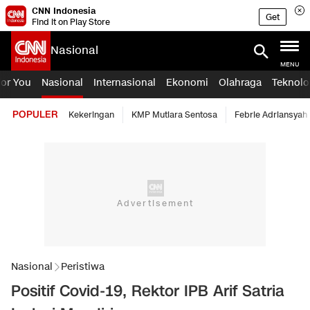
CNN Indonesia
Get
Find it on Play Store
Nasional
MENU
For You
Nasional
Internasional
Ekonomi
Olahraga
Teknolo
POPULER
Kekeringan
KMP Mutiara Sentosa
Febrie Adriansyah
Nasional
Peristiwa
Positif Covid-19, Rektor IPB Arif Satria