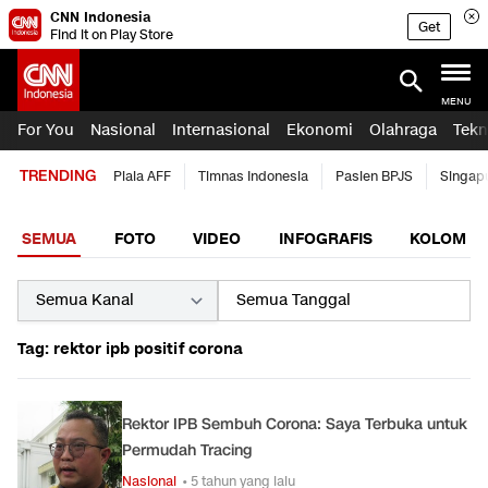
CNN Indonesia
Get
Find it on Play Store
MENU
For You
Nasional
Internasional
Ekonomi
Olahraga
Tekn
TRENDING
Piala AFF
Timnas Indonesia
Pasien BPJS
Singap
SEMUA
FOTO
VIDEO
INFOGRAFIS
KOLOM
Tag: rektor ipb positif corona
Rektor IPB Sembuh Corona: Saya Terbuka untuk
Permudah Tracing
Nasional
• 5 tahun yang lalu