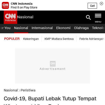
CNN Indonesia
Get
Find it on Play Store
Nasional
MENU
For You
Nasional
Internasional
Ekonomi
Olahraga
Teknolo
POPULER
Kekeringan
KMP Mutiara Sentosa
Febrie Adriansyah
Nasional
Peristiwa
Covid-19, Bupati Lebak Tutup Tempat