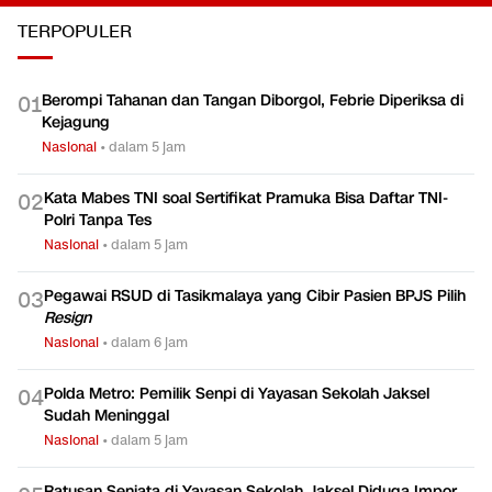
TERPOPULER
Berompi Tahanan dan Tangan Diborgol, Febrie Diperiksa di
0
1
Kejagung
Nasional
•
dalam 5 jam
Kata Mabes TNI soal Sertifikat Pramuka Bisa Daftar TNI-
0
2
Polri Tanpa Tes
Nasional
•
dalam 5 jam
Pegawai RSUD di Tasikmalaya yang Cibir Pasien BPJS Pilih
0
3
Resign
Nasional
•
dalam 6 jam
Polda Metro: Pemilik Senpi di Yayasan Sekolah Jaksel
0
4
Sudah Meninggal
Nasional
•
dalam 5 jam
Ratusan Senjata di Yayasan Sekolah Jaksel Diduga Impor