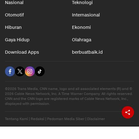
Nasional
Teknologi
Otomotif
Internasional
Hiburan
Ekonomi
Gaya Hidup
Olahraga
Download Apps
berbuatbaik.id
©2026 Trans Media, CNN name, logo and all associated elements (R) and ©
2026 Cable News Network, Inc. A Time Warner Company. All rights reserved.
CNN and the CNN logo are registered marks of Cable News Network, Inc.,
displayed with permission.
Tentang Kami
|
Redaksi
|
Pedoman Media Siber
|
Disclaimer