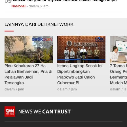
0
5
Nasional
•
dalam 6 jam
LAINNYA DARI DETIKNETWORK
Picu Kebakaran 27 Ha
Istana Ungkap Sosok Ini
7 Tanda 
Lahan Berhari-hari, Pria di
Dipertimbangkan
Orang Pe
Pelalawan Jadi
Prabowo Jadi Calon
Bermenta
Tersangka
Gubernur BI
Mudah M
dalam 7 jam
dalam 7 jam
dalam 7 j