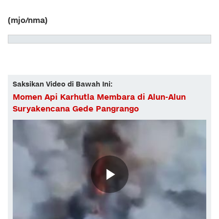
(mjo/nma)
Saksikan Video di Bawah Ini:
Momen Api Karhutla Membara di Alun-Alun
Suryakencana Gede Pangrango