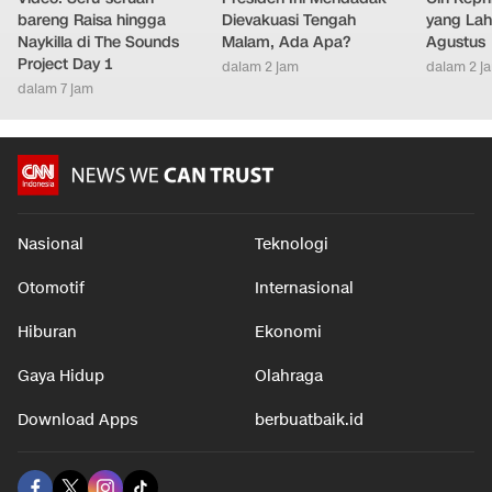
bareng Raisa hingga
Dievakuasi Tengah
yang Lahi
Naykilla di The Sounds
Malam, Ada Apa?
Agustus
Project Day 1
dalam 2 jam
dalam 2 j
dalam 7 jam
Nasional
Teknologi
Otomotif
Internasional
Hiburan
Ekonomi
Gaya Hidup
Olahraga
Download Apps
berbuatbaik.id