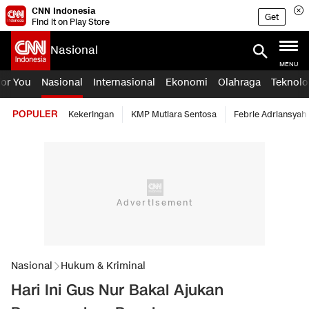
CNN Indonesia
Get
Find it on Play Store
Nasional
MENU
For You
Nasional
Internasional
Ekonomi
Olahraga
Teknolo
POPULER
Kekeringan
KMP Mutiara Sentosa
Febrie Adriansyah
Nasional
Hukum & Kriminal
Hari Ini Gus Nur Bakal Ajukan