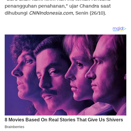
penangguhan penahanan," ujar Chandra saat
dihubungi
CNNIndonesia.com
, Senin (26/10).