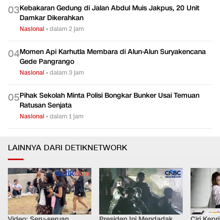
Kebakaran Gedung di Jalan Abdul Muis Jakpus, 20 Unit
0
3
Damkar Dikerahkan
Nasional
•
dalam 2 jam
Momen Api Karhutla Membara di Alun-Alun Suryakencana
0
4
Gede Pangrango
Nasional
•
dalam 3 jam
Pihak Sekolah Minta Polisi Bongkar Bunker Usai Temuan
0
5
Ratusan Senjata
Nasional
•
dalam 1 jam
LAINNYA DARI DETIKNETWORK
Video: Seru-seruan
Presiden Ini Mendadak
Ciri Kep