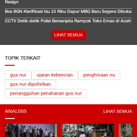
Resign
Bos BGN Klarifikasi Isu 13 Ribu Dapur MBG Baru Segera Dibuka
CCTV Detik-detik Polisi Bersenjata Rampok Toko Emas di Aceh
LIHAT SEMUA
TOPIK TERKAIT
gus nur
ujaran kebencian
penghinaan nu
gus nur dipolisikan
penangguhan penahanan gus nur
ANALISIS
LIHAT SEMUA