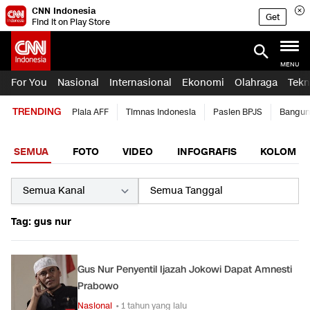
CNN Indonesia
Get
Find it on Play Store
MENU
For You
Nasional
Internasional
Ekonomi
Olahraga
Tekn
TRENDING
Piala AFF
Timnas Indonesia
Pasien BPJS
Bangun
SEMUA
FOTO
VIDEO
INFOGRAFIS
KOLOM
Tag: gus nur
Gus Nur Penyentil Ijazah Jokowi Dapat Amnesti
Prabowo
Nasional
• 1 tahun yang lalu