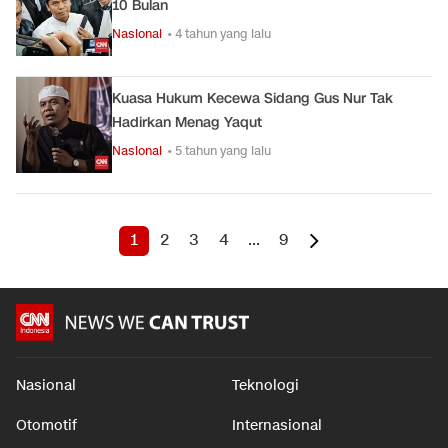
10 Bulan
Nasional
• 4 tahun yang lalu
Kuasa Hukum Kecewa Sidang Gus Nur Tak
Hadirkan Menag Yaqut
Nasional
• 5 tahun yang lalu
1
2
3
4
...
9
Nasional
Teknologi
Otomotif
Internasional