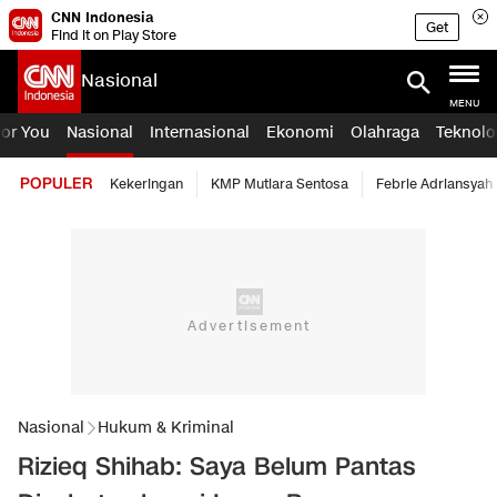
CNN Indonesia
Get
Find it on Play Store
Nasional
MENU
For You
Nasional
Internasional
Ekonomi
Olahraga
Teknolo
POPULER
Kekeringan
KMP Mutiara Sentosa
Febrie Adriansyah
Nasional
Hukum & Kriminal
Rizieq Shihab: Saya Belum Pantas