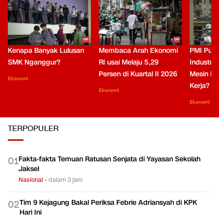
Kenapa Banyak Lulusan
Membaca Arah Ekonomi
PMI Puli
SMK Nganggur?
RI usai Melaju 5,29
Industri 
Persen di Kuartal II 2026
Mesin Pe
Ekonomi
Kerja?
Ekonomi
Ekonomi
TERPOPULER
Fakta-fakta Temuan Ratusan Senjata di Yayasan Sekolah
0
1
Jaksel
Nasional
•
dalam 3 jam
Tim 9 Kejagung Bakal Periksa Febrie Adriansyah di KPK
0
2
Hari Ini