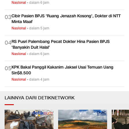
Nasional
•
dalam 6 jam
Cibir Pasien BPJS 'Ruang Jenazah Kosong', Dokter di NTT
0
3
Minta Maaf
Nasional
•
dalam 5 jam
RS Pusri Palembang Pecat Dokter Hina Pasien BPJS
0
4
'Banyakin Duit Halal'
Nasional
•
dalam 6 jam
KPK Bakal Panggil Kakanim Jaksel Usai Temuan Uang
0
5
Sin$8.500
Nasional
•
dalam 4 jam
LAINNYA DARI DETIKNETWORK