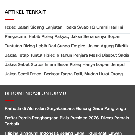
ARTIKEL TERKAIT
Rizieq Jalani Sidang Lanjutan Hoaks Swab RS Ummi Hari Ini
Pengacara: Habib Rizieq Rakyat, Jaksa Seharusnya Sopan
Tuntutan Rizieq Lebih Dari Sunda Empire, Jaksa Agung Dikritik
Jaksa Tetap Tuntut Rizieq 6 Tahun Penjara Meski Disebut Sadis
Jaksa Sebut Status Imam Besar Rizieq Hanya Isapan Jempol
Jaksa Sentil Rizieq: Berkoar Tanpa Dalil, Mudah Hujat Orang
REKOMENDASI UNTUKMU
Karhutla di Alun-alun Suryakancana Gunung Gede Pangrango
Daftar Peraih Penghargaan Piala Presiden 2026: Rivera Pemain
Terbaik
Filipina Singgung Indonesia Jelang Laga Hidup-Mati Lawan