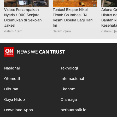
Video: Penampakan
Tuntas! Ekspor Nikel-
Ariana G
Nyaris 1.000 Senjata
Timah Cs Imbas LTJ
Hiatus da
Ditemukan di Sekolah
Resmi Dibuka Lagi Hari
Bantah k
Jaksel
Ini
Kesehat
dalam 7 jam
dalam 7 jam
dalam 6 j
Nasional
Teknologi
Otomotif
Internasional
Hiburan
Ekonomi
Gaya Hidup
Olahraga
Download Apps
berbuatbaik.id