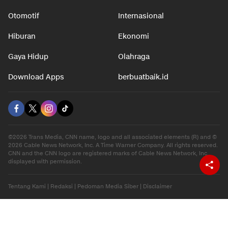
Otomotif
Internasional
Hiburan
Ekonomi
Gaya Hidup
Olahraga
Download Apps
berbuatbaik.id
©2026 Trans Media, CNN name, logo and all associated elements (R) and ©
2026 Cable News Network, Inc. A Time Warner Company. All rights reserved.
CNN and the CNN logo are registered marks of Cable News Network, Inc.,
displayed with permission.
Tentang Kami
|
Redaksi
|
Pedoman Media Siber
|
Disclaimer