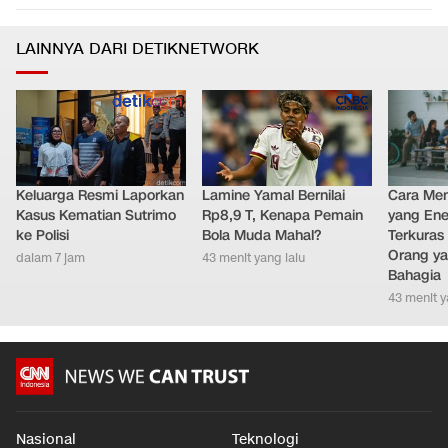
LAINNYA DARI DETIKNETWORK
Keluarga Resmi Laporkan
Lamine Yamal Bernilai
Cara Men
Kasus Kematian Sutrimo
Rp8,9 T, Kenapa Pemain
yang Ene
ke Polisi
Bola Muda Mahal?
Terkuras
Orang ya
dalam 7 jam
43 menit yang lalu
Bahagia
43 menit y
Nasional
Teknologi