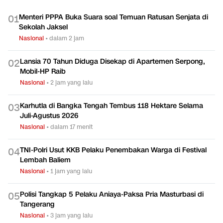
Menteri PPPA Buka Suara soal Temuan Ratusan Senjata di
0
1
Sekolah Jaksel
Nasional
•
dalam 2 jam
Lansia 70 Tahun Diduga Disekap di Apartemen Serpong,
0
2
Mobil-HP Raib
Nasional
•
2 jam yang lalu
Karhutla di Bangka Tengah Tembus 118 Hektare Selama
0
3
Juli-Agustus 2026
Nasional
•
dalam 17 menit
TNI-Polri Usut KKB Pelaku Penembakan Warga di Festival
0
4
Lembah Baliem
Nasional
•
1 jam yang lalu
Polisi Tangkap 5 Pelaku Aniaya-Paksa Pria Masturbasi di
0
5
Tangerang
Nasional
•
3 jam yang lalu