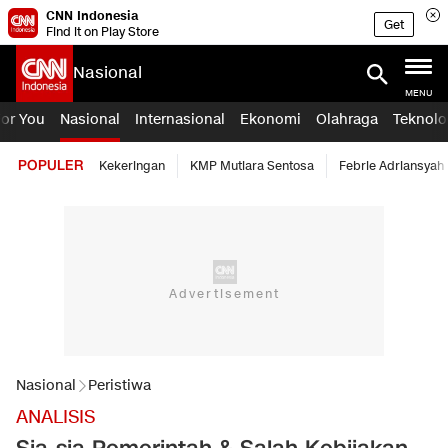
CNN Indonesia
Get
Find it on Play Store
Nasional
MENU
For You
Nasional
Internasional
Ekonomi
Olahraga
Teknolo
POPULER
Kekeringan
KMP Mutiara Sentosa
Febrie Adriansyah
Nasional
Peristiwa
ANALISIS