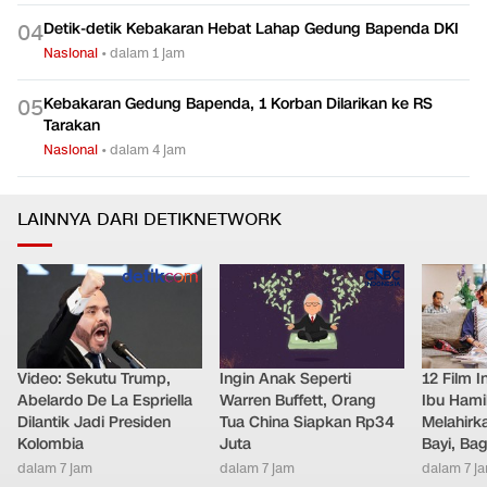
Detik-detik Kebakaran Hebat Lahap Gedung Bapenda DKI
0
4
Nasional
•
dalam 1 jam
Kebakaran Gedung Bapenda, 1 Korban Dilarikan ke RS
0
5
Tarakan
Nasional
•
dalam 4 jam
LAINNYA DARI DETIKNETWORK
Video: Sekutu Trump,
Ingin Anak Seperti
12 Film 
Abelardo De La Espriella
Warren Buffett, Orang
Ibu Hami
Dilantik Jadi Presiden
Tua China Siapkan Rp34
Melahirk
Kolombia
Juta
Bayi, Ba
dalam 7 jam
dalam 7 jam
dalam 7 j