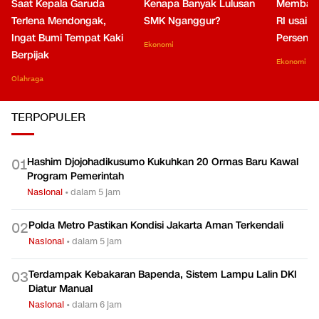
Saat Kepala Garuda
Kenapa Banyak Lulusan
Membaca
Terlena Mendongak,
SMK Nganggur?
RI usai M
Ingat Bumi Tempat Kaki
Persen di
Ekonomi
Berpijak
Ekonomi
Olahraga
TERPOPULER
Hashim Djojohadikusumo Kukuhkan 20 Ormas Baru Kawal
0
1
Program Pemerintah
Nasional
•
dalam 5 jam
Polda Metro Pastikan Kondisi Jakarta Aman Terkendali
0
2
Nasional
•
dalam 5 jam
Terdampak Kebakaran Bapenda, Sistem Lampu Lalin DKI
0
3
Diatur Manual
Nasional
•
dalam 6 jam