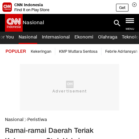
CNN Indonesia
Get
Find it on Play Store
Nasional
MENU
For You
Nasional
Internasional
Ekonomi
Olahraga
Teknolo
POPULER
Kekeringan
KMP Mutiara Sentosa
Febrie Adriansyah
Nasional
Peristiwa
Ramai-ramai Daerah Teriak