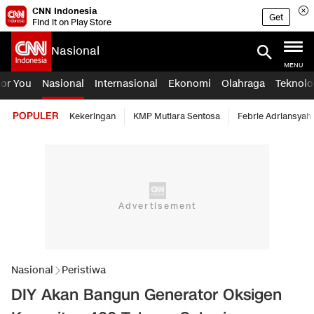
CNN Indonesia
Get
Find it on Play Store
Nasional
MENU
For You
Nasional
Internasional
Ekonomi
Olahraga
Teknolo
POPULER
Kekeringan
KMP Mutiara Sentosa
Febrie Adriansyah
Nasional
Peristiwa
DIY Akan Bangun Generator Oksigen