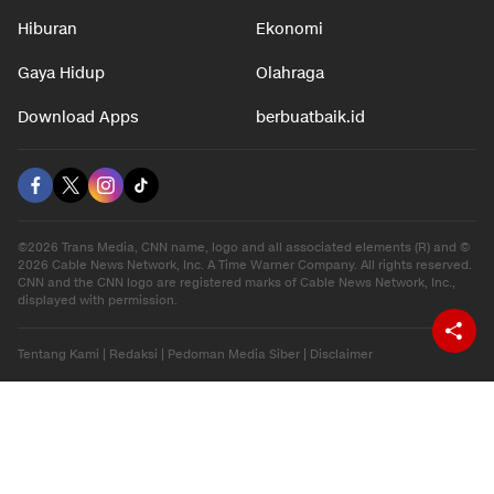
Hiburan
Ekonomi
Gaya Hidup
Olahraga
Download Apps
berbuatbaik.id
©2026 Trans Media, CNN name, logo and all associated elements (R) and ©
2026 Cable News Network, Inc. A Time Warner Company. All rights reserved.
CNN and the CNN logo are registered marks of Cable News Network, Inc.,
displayed with permission.
Tentang Kami
|
Redaksi
|
Pedoman Media Siber
|
Disclaimer