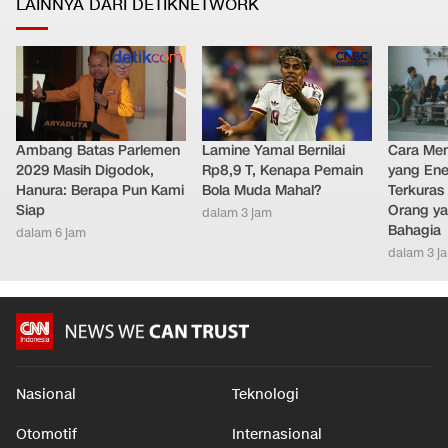
LAINNYA DARI DETIKNETWORK
Ambang Batas Parlemen
Lamine Yamal Bernilai
Cara Men
2029 Masih Digodok,
Rp8,9 T, Kenapa Pemain
yang Ene
Hanura: Berapa Pun Kami
Bola Muda Mahal?
Terkuras
Siap
Orang ya
dalam 3 jam
Bahagia
dalam 6 jam
dalam 3 j
Nasional
Teknologi
Otomotif
Internasional