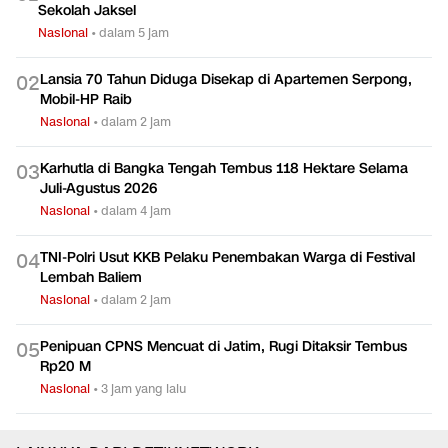
Sekolah Jaksel
Nasional
•
dalam 5 jam
Lansia 70 Tahun Diduga Disekap di Apartemen Serpong,
0
2
Mobil-HP Raib
Nasional
•
dalam 2 jam
Karhutla di Bangka Tengah Tembus 118 Hektare Selama
0
3
Juli-Agustus 2026
Nasional
•
dalam 4 jam
TNI-Polri Usut KKB Pelaku Penembakan Warga di Festival
0
4
Lembah Baliem
Nasional
•
dalam 2 jam
Penipuan CPNS Mencuat di Jatim, Rugi Ditaksir Tembus
0
5
Rp20 M
Nasional
•
3 jam yang lalu