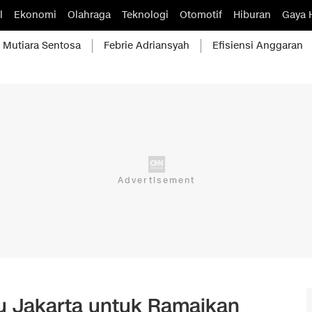
l
Ekonomi
Olahraga
Teknologi
Otomotif
Hiburan
Gaya 
Mutiara Sentosa
Febrie Adriansyah
Efisiensi Anggaran
u Jakarta untuk Ramaikan