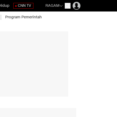
Hidup
CNN TV
RAGAM
Program Pemerintah