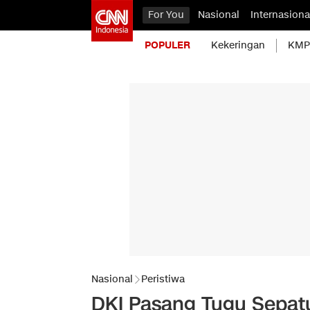
For You
Nasional
Internasiona
POPULER
Kekeringan
KMP 
Nasional
Peristiwa
DKI Pasang Tugu Sepat