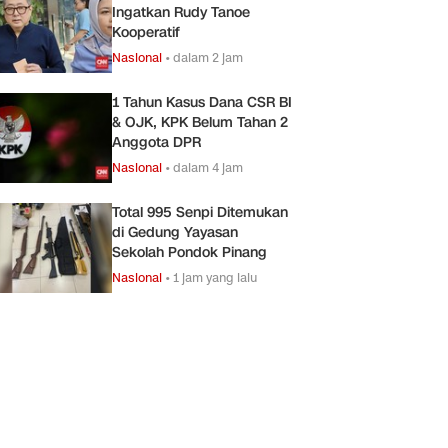
Ingatkan Rudy Tanoe
Kooperatif
Nasional
•
dalam 2 jam
1 Tahun Kasus Dana CSR BI
& OJK, KPK Belum Tahan 2
Anggota DPR
Nasional
•
dalam 4 jam
Total 995 Senpi Ditemukan
di Gedung Yayasan
Sekolah Pondok Pinang
Nasional
•
1 jam yang lalu