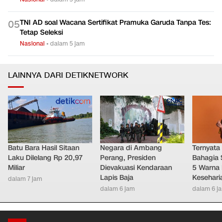
TNI AD soal Wacana Sertifikat Pramuka Garuda Tanpa Tes:
0
5
Tetap Seleksi
Nasional
•
dalam 5 jam
LAINNYA DARI DETIKNETWORK
Batu Bara Hasil Sitaan
Negara di Ambang
Ternyata
Laku Dilelang Rp 20,97
Perang, Presiden
Bahagia 
Miliar
Dievakuasi Kendaraan
5 Warna 
Lapis Baja
Kesehari
dalam 7 jam
dalam 6 jam
dalam 6 j