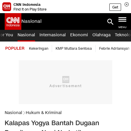
CNN Indonesia
Get
Find it on Play Store
Nasional
MENU
For You
Nasional
Internasional
Ekonomi
Olahraga
Teknolo
POPULER
Kekeringan
KMP Mutiara Sentosa
Febrie Adriansyah
Nasional
Hukum & Kriminal
Kalapas Yogya Bantah Dugaan