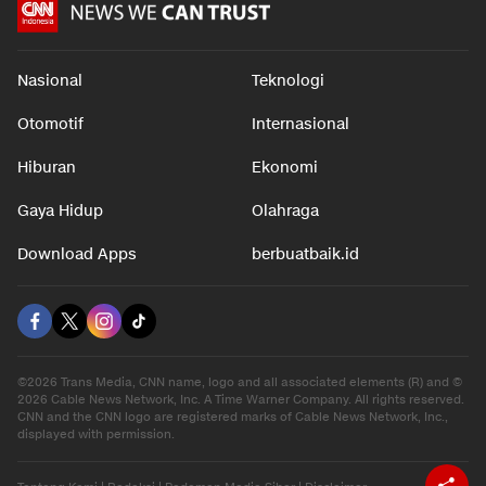
Nasional
Teknologi
Otomotif
Internasional
Hiburan
Ekonomi
Gaya Hidup
Olahraga
Download Apps
berbuatbaik.id
©2026 Trans Media, CNN name, logo and all associated elements (R) and ©
2026 Cable News Network, Inc. A Time Warner Company. All rights reserved.
CNN and the CNN logo are registered marks of Cable News Network, Inc.,
displayed with permission.