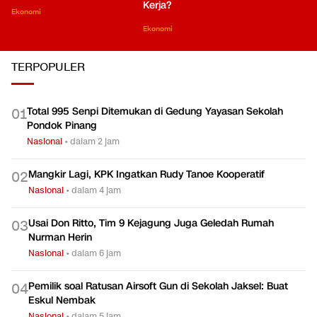
Kerja?
Ekonomi
Ekonomi
TERPOPULER
Total 995 Senpi Ditemukan di Gedung Yayasan Sekolah
0
1
Pondok Pinang
Nasional
•
dalam 2 jam
Mangkir Lagi, KPK Ingatkan Rudy Tanoe Kooperatif
0
2
Nasional
•
dalam 4 jam
Usai Don Ritto, Tim 9 Kejagung Juga Geledah Rumah
0
3
Nurman Herin
Nasional
•
dalam 6 jam
Pemilik soal Ratusan Airsoft Gun di Sekolah Jaksel: Buat
0
4
Eskul Nembak
Nasional
•
dalam 5 jam